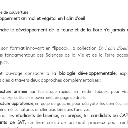
e de couverture :
oppement animal et végétal en 1 clin d'oeil
dre le développement de la faune et de la flore n'a jamais é
son format innovant en flipbook, la collection
En 1 clin d'oeil
us fondamentaux des Sciences de la Vie et de la Terre access
ues.
et ouvrage consacré à la
biologie développementale,
exp
 clés à travers deux approches complémentaires :
lecture animée
par feuilletage rapide, en mode flipbook, pour visu
as explicatifs en mouvement, en page de droite ;
ecture approfondie,
en page de gauche, pour décrypter les données, c
hénomènes naturels et aller plus loin dans l'analyse.
our les
étudiants de Licence,
en
prépas,
les
candidats au CA
ants de SVT,
ce livre constitue un outil précieux pour renf