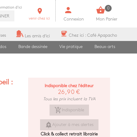
person
shopping_basket
formation d'ici
0
room
NNER
venir chez ici
Connexion
Mon Panier
coffee
ises
Chez ici : Café Apapacho
Les amis d'ici
ados
Bande dessinée
Vie pratique
Beaux-arts
il :
Indisponible chez l'éditeur
26,90 €
Tous les prix incluent la TVA
add_shopping_cart
Indisponible
add_alert
Ajouter à mes alertes
Click & collect retrait librairie