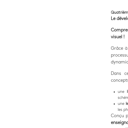
Quatrièm
Le dével
Compren
visuel !
Grâce à 
process
dynamiq
Dans c
concepts
une
schém
une
l
les p
Conçu p
enseign