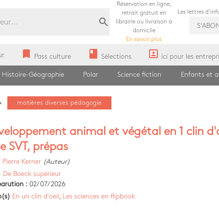
Réservation en ligne,
Les lettres d'in
retrait gratuit en
search
librairie ou livraison à
S'ABO
domicile
En savoir plus
bookmark
book
portrait
ur
Pass culture
Sélections
ici pour les entrepr
Histoire-Géographie
Polar
Science fiction
Enfants et 
e_next
matières diverses pédagogie
veloppement animal et végétal en 1 clin d'oe
ce SVT, prépas
)
Pierre Kerner
(Auteur)
)
De Boeck supérieur
arution :
02/07/2026
n(s)
En un clin d'oeil
,
Les sciences en flipbook