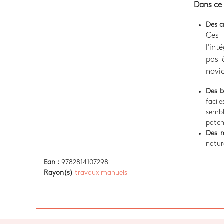
Dans ce 
Des c
Ces 
l'int
pas-
novic
Des b
facil
sembl
patch
Des m
natur
Ean :
9782814107298
Rayon(s)
travaux manuels