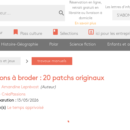
Réservation en ligne,
Les lettres d'in
retrait gratuit en
search
librairie ou livraison à
S'ABO
domicile
En savoir plus
bookmark
book
portrait
ur
Pass culture
Sélections
ici pour les entrepr
Histoire-Géographie
Polar
Science fiction
Enfants et 
navigate_next
fs et jeux
travaux manuels
ons à broder : 20 patchs originaux
)
Amandine Leprévost
(Auteur)
)
CréaPassions
arution :
13/05/2026
n(s)
Le temps apprivoisé