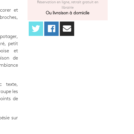
Réservation en ligne, retrait gratuit en
librairie
corer et
Ou livraison à domicile
 broches,
-potager,
ré, petit
boise et
aison de
ambiance
 texte,
roupe les
points de
oésie sur