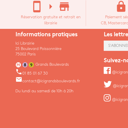
stay_current_portrait
arrow_right
store_mall_directory
lock
Réservation gratuite et retrait en
Paiement séc
librairie
CB, Mastercard,
Informations pratiques
Les lettr
Ici Librairie
S'ABONNE
25 Boulevard Poissonnière
75002 Paris
Suivez-n
Grands Boulevards
phone
@icigran
01 85 01 67 30
email
contact@icigrandsboulevards.fr
@icigra
Du lundi au samedi de 10h à 20h
@icigran