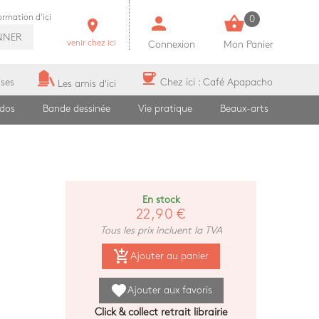
person
shopping_basket
formation d'ici
0
room
NNER
venir chez ici
Connexion
Mon Panier
coffee
ises
Chez ici : Café Apapacho
Les amis d'ici
ados
Bande dessinée
Vie pratique
Beaux-arts
En stock
22,90 €
Tous les prix incluent la TVA
add_shopping_cart
Ajouter au panier
favorite
Ajouter aux favoris
Click & collect retrait librairie