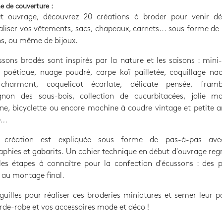
e de couverture :
t ouvrage, découvrez 20 créations à broder pour venir dé
liser vos vêtements, sacs, chapeaux, carnets... sous forme de
s, ou même de bijoux.
sons brodés sont inspirés par la nature et les saisons : mini
poétique, nuage poudré, carpe koï pailletée, coquillage nac
charmant, coquelicot écarlate, délicate pensée, fram
non des sous-bois, collection de cucurbitacées, jolie m
e, bicyclette ou encore machine à coudre vintage et petite 
...
 création est expliquée sous forme de pas-à-pas avec
phies et gabarits. Un cahier technique en début d'ouvrage reg
les étapes à connaître pour la confection d'écussons : des 
 au montage final.
guilles pour réaliser ces broderies miniatures et semer leur p
rde-robe et vos accessoires mode et déco !