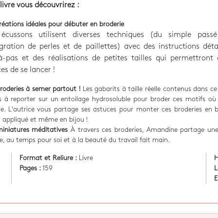
livre vous découvrirez :
réations idéales pour débuter en broderie
écussons utilisent diverses techniques (du simple pass
égration de perles et de paillettes) avec des instructions déta
à-pas et des réalisations de petites tailles qui permettront
es de se lancer !
roderies à semer partout !
Les gabarits à taille réelle contenus dans ce 
es à reporter sur un entoilage hydrosoluble pour broder ces motifs o
e. L'autrice vous partage ses astuces pour monter ces broderies en 
 appliqué et même en bijou !
iniatures méditatives
À travers ces broderies, Amandine partage une
e, au temps pour soi et à la beauté du travail fait main.
Format et Reliure :
Livre
H
Pages :
159
L
E