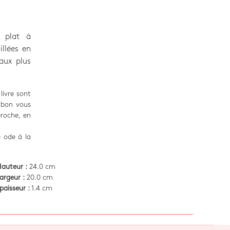
é plat à
illées en
 aux plus
livre sont
ù bon vous
broche, en
 ode à la
auteur :
24.0 cm
argeur :
20.0 cm
paisseur :
1.4 cm