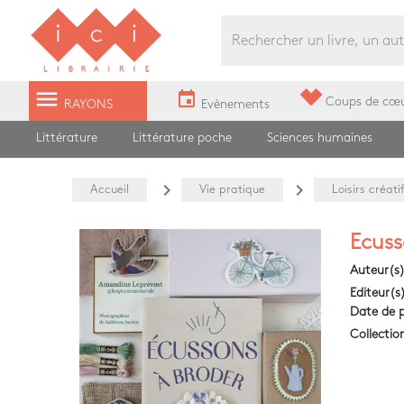
Librairie Ici Grands Boulevards
menu
event
Coups de cœ
RAYONS
Evènements
Littérature
Littérature poche
Sciences humaines
navigate_next
navigate_next
Accueil
Vie pratique
Loisirs créati
Ecuss
Auteur(s
Editeur(s
Date de p
Collectio