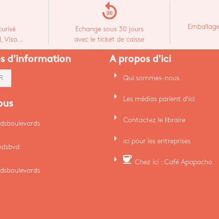
replay_30
Emballage
urisé
Echange sous 30 jours
 Visa...
avec le ticket de caisse
es d'information
A propos d'ici
arrow_right
Qui sommes-nous
R
arrow_right
Les médias parlent d'ici
ous
arrow_right
Contactez le libraire
dsboulevards
arrow_right
ici pour les entreprises
ndsbvd
arrow_right
coffee
Chez ici : Café Apapacho
dsboulevards