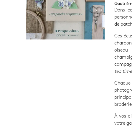
Quatrièm
Dans ce
personna
de patch
Ces écus
chardon 
oiseau 
champig
campagn
tea time
Chaque
photogra
principa
broderie
À vos ai
votre ga