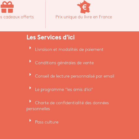
s cadeaux offerts
Prix unique du livre en France
Les Services d'ici
arrow_right
Livraison et modalités de paiement
arrow_right
Conditions générales de vente
arrow_right
Conseil de lecture personnalisé par email
arrow_right
Le programme "les amis d'ici"
arrow_right
Charte de confidentialité des données
personnelles
arrow_right
Pass culture