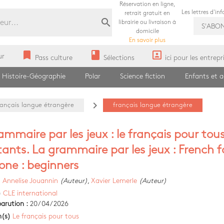
Réservation en ligne,
Les lettres d'in
retrait gratuit en
search
librairie ou livraison à
S'ABO
domicile
En savoir plus
bookmark
book
portrait
ur
Pass culture
Sélections
ici pour les entrepr
Histoire-Géographie
Polar
Science fiction
Enfants et 
navigate_next
rançais langue étrangère
français langue étrangère
ammaire par les jeux : le français pour tous
ants. La grammaire par les jeux : French f
one : beginners
)
Annelise Jouannin
(Auteur)
,
Xavier Lemerle
(Auteur)
)
CLE international
arution :
20/04/2026
n(s)
Le français pour tous