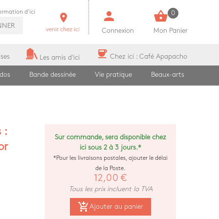
person
shopping_basket
formation d'ici
0
room
NNER
venir chez ici
Connexion
Mon Panier
coffee
ises
Chez ici : Café Apapacho
Les amis d'ici
ados
Bande dessinée
Vie pratique
Beaux-arts
 :
Sur commande, sera disponible chez
or
ici sous 2 à 3 jours.*
*Pour les livraisons postales, ajouter le délai
de la Poste.
12,00 €
Tous les prix incluent la TVA
add_shopping_cart
Ajouter au panier