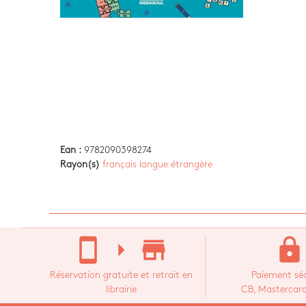
Ean :
9782090398274
Rayon(s)
français langue étrangère
stay_current_portrait
arrow_right
store_mall_directory
lock
Réservation gratuite et retrait en
Paiement séc
librairie
CB, Mastercard,