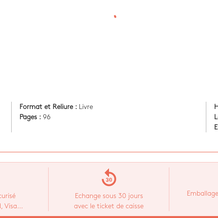
Format et Reliure :
Livre
H
Pages :
96
L
E
replay_30
Emballage
urisé
Echange sous 30 jours
 Visa...
avec le ticket de caisse