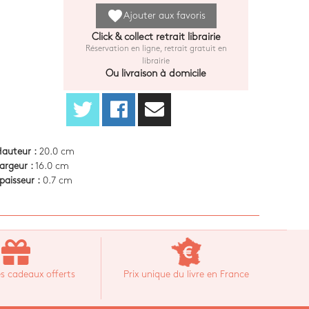
favorite
Ajouter aux favoris
Click & collect retrait librairie
Réservation en ligne, retrait gratuit en
librairie
Ou livraison à domicile
auteur :
20.0 cm
argeur :
16.0 cm
paisseur :
0.7 cm
s cadeaux offerts
Prix unique du livre en France