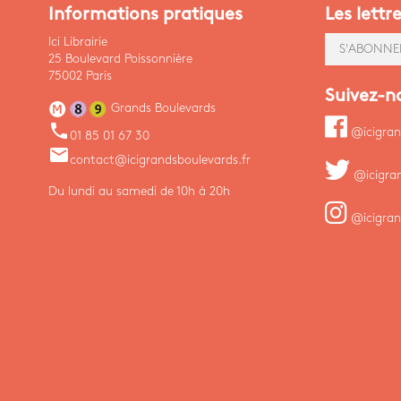
Informations pratiques
Les lettr
Ici Librairie
S'ABONNE
25 Boulevard Poissonnière
75002 Paris
Suivez-n
Grands Boulevards
phone
@icigran
01 85 01 67 30
email
contact@icigrandsboulevards.fr
@icigra
Du lundi au samedi de 10h à 20h
@icigran