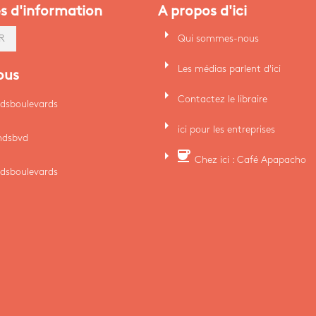
es d'information
A propos d'ici
arrow_right
Qui sommes-nous
R
arrow_right
Les médias parlent d'ici
ous
arrow_right
Contactez le libraire
dsboulevards
arrow_right
ici pour les entreprises
ndsbvd
arrow_right
coffee
Chez ici : Café Apapacho
dsboulevards