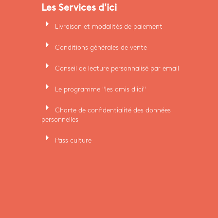
Les Services d'ici
arrow_right
Livraison et modalités de paiement
arrow_right
Conditions générales de vente
arrow_right
Conseil de lecture personnalisé par email
arrow_right
Le programme "les amis d'ici"
arrow_right
Charte de confidentialité des données
personnelles
arrow_right
Pass culture