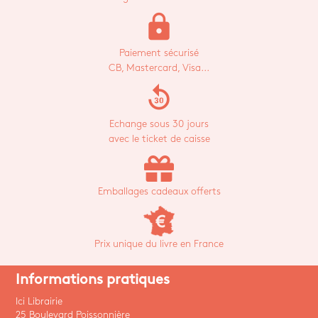
lock
Paiement sécurisé
CB, Mastercard, Visa...
replay_30
Echange sous 30 jours
avec le ticket de caisse
Emballages cadeaux offerts
Prix unique du livre en France
Informations pratiques
Ici Librairie
25 Boulevard Poissonnière