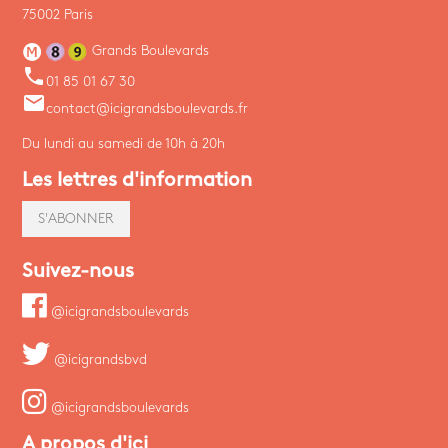
75002 Paris
Grands Boulevards
phone
01 85 01 67 30
email
contact@icigrandsboulevards.fr
Du lundi au samedi de 10h à 20h
Les lettres d'information
S'ABONNER
Suivez-nous
@icigrandsboulevards
@icigrandsbvd
@icigrandsboulevards
A propos d'ici