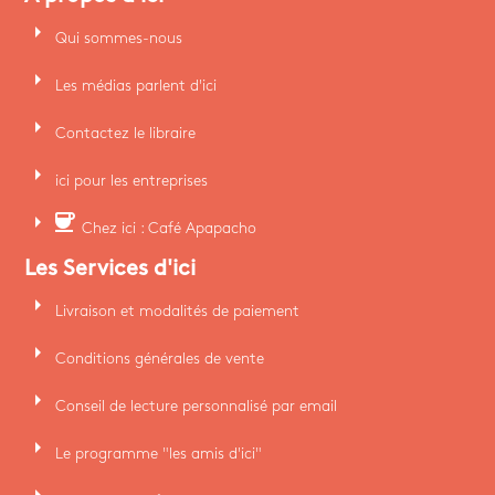
arrow_right
Qui sommes-nous
arrow_right
Les médias parlent d'ici
arrow_right
Contactez le libraire
arrow_right
ici pour les entreprises
arrow_right
coffee
Chez ici : Café Apapacho
Les Services d'ici
arrow_right
Livraison et modalités de paiement
arrow_right
Conditions générales de vente
arrow_right
Conseil de lecture personnalisé par email
arrow_right
Le programme "les amis d'ici"
arrow_right