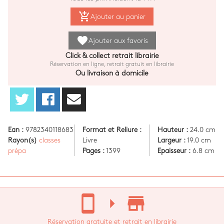
add_shopping_cart
Ajouter au panier
favorite
Ajouter aux favoris
Click & collect retrait librairie
Réservation en ligne, retrait gratuit en librairie
Ou livraison à domicile
Ean :
9782340118683
Format et Reliure :
Hauteur :
24.0 cm
Rayon(s)
classes
Livre
Largeur :
19.0 cm
prépa
Pages :
1399
Epaisseur :
6.8 cm
stay_current_portrait
arrow_right
store_mall_directory
Réservation gratuite et retrait en librairie