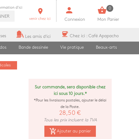
person
shopping_basket
formation d'ici
0
room
NNER
venir chez ici
Connexion
Mon Panier
coffee
ises
Chez ici : Café Apapacho
Les amis d'ici
ados
Bande dessinée
Vie pratique
Beaux-arts
écoles
Sur commande, sera disponible chez
ici sous 10 jours.*
*Pour les livraisons postales, ajouter le délai
de la Poste.
28,50 €
Tous les prix incluent la TVA
add_shopping_cart
Ajouter au panier