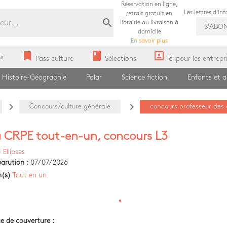
Réservation en ligne,
Les lettres d'in
retrait gratuit en
search
librairie ou livraison à
S'ABO
domicile
En savoir plus
bookmark
book
portrait
ur
Pass culture
Sélections
ici pour les entrepr
Histoire-Géographie
Polar
Science fiction
Enfants et 
navigate_next
navigate_next
Concours/culture générale
concours professeur des 
 CRPE tout-en-un, concours L3
)
Ellipses
arution :
07/07/2026
n(s)
Tout en un
e de couverture :