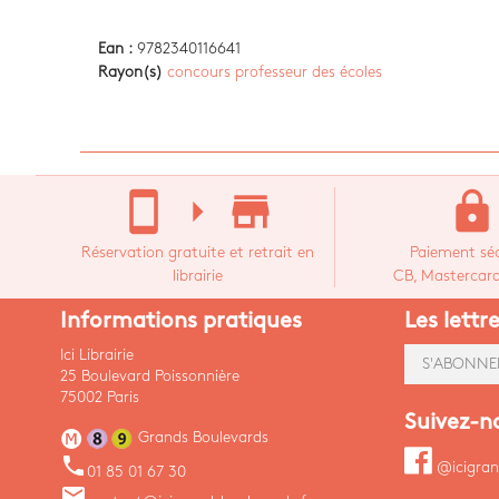
Ean :
9782340116641
Rayon(s)
concours professeur des écoles
stay_current_portrait
arrow_right
store_mall_directory
lock
Réservation gratuite et retrait en
Paiement séc
librairie
CB, Mastercard,
Informations pratiques
Les lettr
Ici Librairie
S'ABONNE
25 Boulevard Poissonnière
75002 Paris
Suivez-n
Grands Boulevards
phone
@icigran
01 85 01 67 30
email