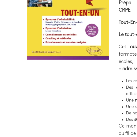
Prépa
CRPE
Tout-En
Le tout-
Cet
ou
formateu
écoles,
d'
admissi
Les
c
Des 
offici
Une
m
Une s
De n
Des
s
Ce manu
au fil d