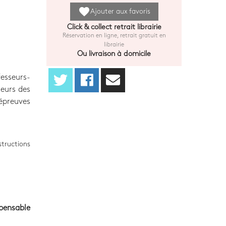
favorite
Ajouter aux favoris
Click & collect retrait librairie
Réservation en ligne, retrait gratuit en
librairie
Ou livraison à domicile
esseurs-
seurs des
épreuves
tructions
spensable