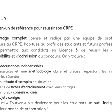
-Un
en-un de référence pour réussir son CRPE !
vrage complet
, pensé et rédigé par une équipe de prof
rs au CRPE, habituée au profil des étudiants et futurs profes
 permettra aux candidats en Licence 3 de réussir les 
bilit
é et d'
admission
au concours. On y trouve :
onnaissances indispensables
exercices et une
méthodologie
claire et précise respectant les ins
elles récentes
ultitude d'exemples
en situation
érie de
fiches d'entraînement
avec leurs corrigés
ombreux
conseils éclairés
ujets corrigés
el « Tout-en-un » deviendra pour les étudiants un
outil indi
e leur année de préparation !