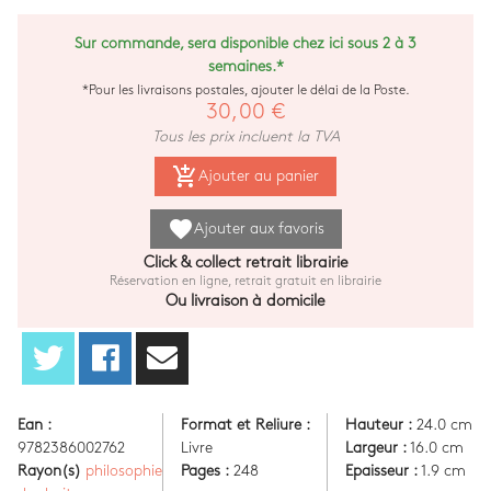
Sur commande, sera disponible chez ici sous 2 à 3
semaines.*
*Pour les livraisons postales, ajouter le délai de la Poste.
30,00 €
Tous les prix incluent la TVA
add_shopping_cart
Ajouter au panier
favorite
Ajouter aux favoris
Click & collect retrait librairie
Réservation en ligne, retrait gratuit en librairie
Ou livraison à domicile
Ean :
Format et Reliure :
Hauteur :
24.0 cm
9782386002762
Livre
Largeur :
16.0 cm
Rayon(s)
philosophie
Pages :
248
Epaisseur :
1.9 cm