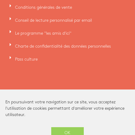
arrow_right
Conditions générales de vente
arrow_right
Conseil de lecture personnalisé par email
arrow_right
Le programme "les amis d'ici"
arrow_right
Charte de confidentialité des données personnelles
arrow_right
Pass culture
En poursuivant votre navigation sur ce site, vous acceptez
l'utilisation de cookies permettant d'améliorer votre expérience
utilisateur.
Ici Librairie - Paris Grands Boulevards © 2026 -
OK