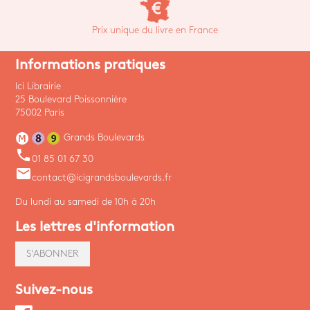
Prix unique du livre en France
Informations pratiques
Ici Librairie
25 Boulevard Poissonnière
75002 Paris
Grands Boulevards
phone
01 85 01 67 30
email
contact@icigrandsboulevards.fr
Du lundi au samedi de 10h à 20h
Les lettres d'information
S'ABONNER
Suivez-nous