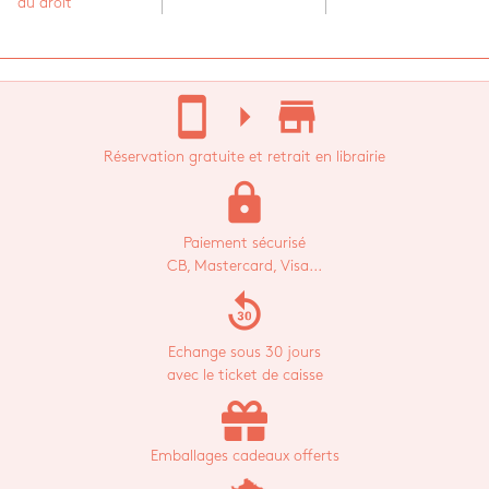
du droit
stay_current_portrait
arrow_right
store_mall_directory
Réservation gratuite et retrait en librairie
lock
Paiement sécurisé
CB, Mastercard, Visa...
replay_30
Echange sous 30 jours
avec le ticket de caisse
Emballages cadeaux offerts