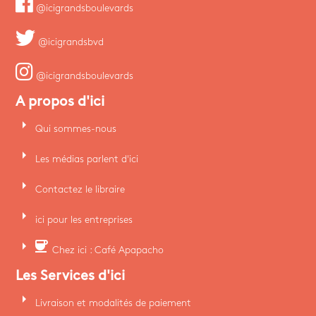
@icigrandsboulevards
@icigrandsbvd
@icigrandsboulevards
A propos d'ici
arrow_right
Qui sommes-nous
arrow_right
Les médias parlent d'ici
arrow_right
Contactez le libraire
arrow_right
ici pour les entreprises
arrow_right
coffee
Chez ici : Café Apapacho
Les Services d'ici
arrow_right
Livraison et modalités de paiement