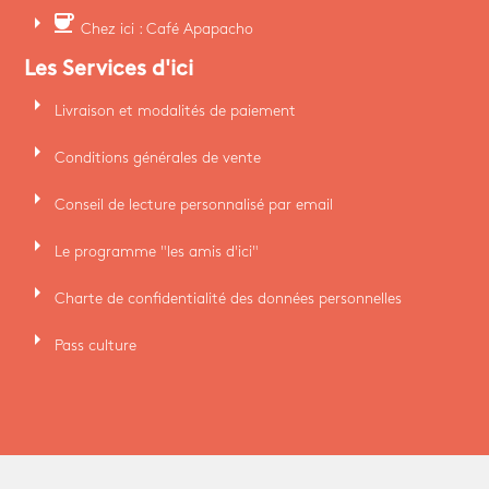
arrow_right
coffee
Chez ici : Café Apapacho
Les Services d'ici
arrow_right
Livraison et modalités de paiement
arrow_right
Conditions générales de vente
arrow_right
Conseil de lecture personnalisé par email
arrow_right
Le programme "les amis d'ici"
arrow_right
Charte de confidentialité des données personnelles
arrow_right
Pass culture