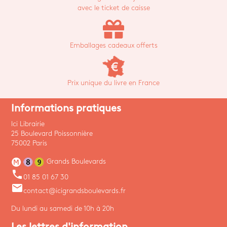
avec le ticket de caisse
Emballages cadeaux offerts
Prix unique du livre en France
Informations pratiques
Ici Librairie
25 Boulevard Poissonnière
75002 Paris
Grands Boulevards
phone
01 85 01 67 30
email
contact@icigrandsboulevards.fr
Du lundi au samedi de 10h à 20h
Les lettres d'information