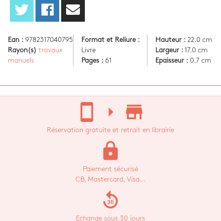
Ean :
9782317040795
Format et Reliure :
Hauteur :
22.0 cm
Rayon(s)
travaux
Livre
Largeur :
17.0 cm
manuels
Pages :
61
Epaisseur :
0.7 cm
stay_current_portrait
arrow_right
store_mall_directory
Réservation gratuite et retrait en librairie
lock
Paiement sécurisé
CB, Mastercard, Visa...
replay_30
Echange sous 30 jours