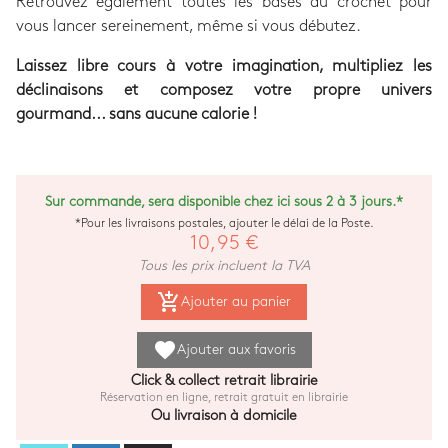
Retrouvez également toutes les bases du crochet pour
vous lancer sereinement, même si vous débutez.
Laissez libre cours à votre imagination, multipliez les
déclinaisons et composez votre propre univers
gourmand... sans aucune calorie !
Sur commande, sera disponible chez ici sous 2 à 3 jours.*
*Pour les livraisons postales, ajouter le délai de la Poste.
10,95 €
Tous les prix incluent la TVA
add_shopping_cart
Ajouter au panier
favorite
Ajouter aux favoris
Click & collect retrait librairie
Réservation en ligne, retrait gratuit en librairie
Ou livraison à domicile