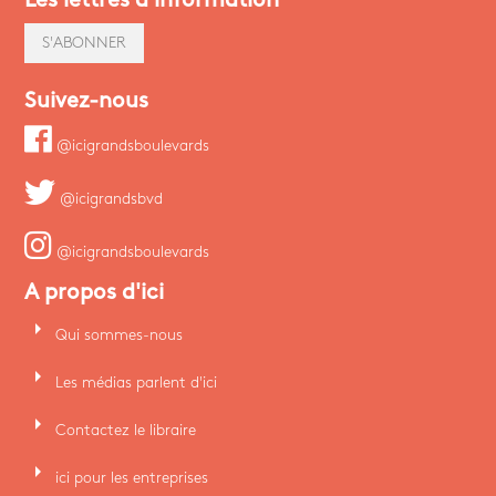
S'ABONNER
Suivez-nous
@icigrandsboulevards
@icigrandsbvd
@icigrandsboulevards
A propos d'ici
arrow_right
Qui sommes-nous
arrow_right
Les médias parlent d'ici
arrow_right
Contactez le libraire
arrow_right
ici pour les entreprises