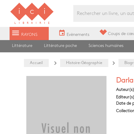
Librairie Ici Grands Boulevards
menu
event
Coups de cœ
RAYONS
Evènements
Littérature
Littérature poche
Sciences humaines
navigate_next
navigate_next
Accueil
Histoire-Géographie
Biog
Darla
Auteur(s
Editeur(s
Date de p
Collectio