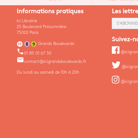
Informations pratiques
Les lettr
Ici Librairie
S'ABONNE
25 Boulevard Poissonnière
75002 Paris
Suivez-n
Grands Boulevards
phone
@icigran
01 85 01 67 30
email
contact@icigrandsboulevards.fr
@icigra
Du lundi au samedi de 10h à 20h
@icigran