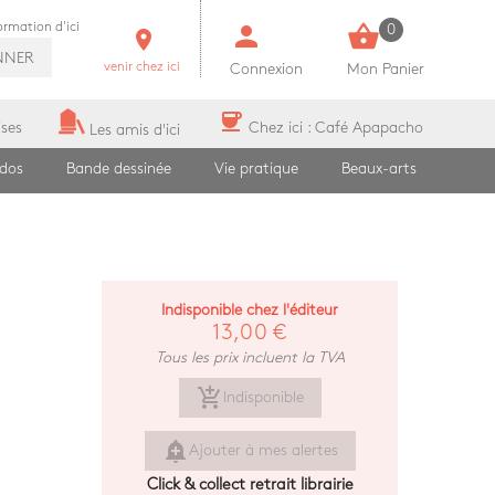
person
shopping_basket
formation d'ici
0
room
NNER
venir chez ici
Connexion
Mon Panier
coffee
ises
Chez ici : Café Apapacho
Les amis d'ici
ados
Bande dessinée
Vie pratique
Beaux-arts
Indisponible chez l'éditeur
13,00 €
Tous les prix incluent la TVA
add_shopping_cart
Indisponible
add_alert
Ajouter à mes alertes
Click & collect retrait librairie