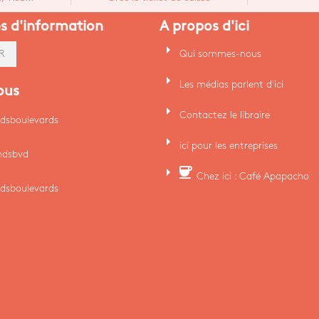
es d'information
A propos d'ici
arrow_right
Qui sommes-nous
R
arrow_right
Les médias parlent d'ici
ous
arrow_right
Contactez le libraire
dsboulevards
arrow_right
ici pour les entreprises
ndsbvd
arrow_right
coffee
Chez ici : Café Apapacho
dsboulevards