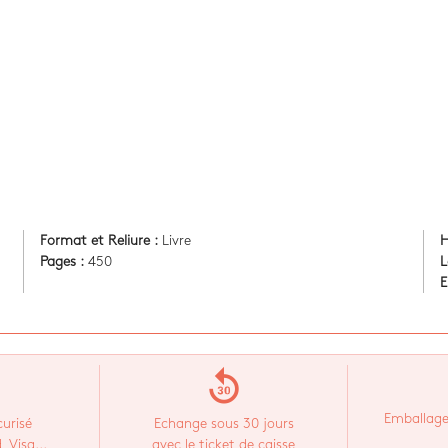
Format et Reliure :
Livre
H
Pages :
450
L
E
replay_30
Emballage
urisé
Echange sous 30 jours
 Visa...
avec le ticket de caisse