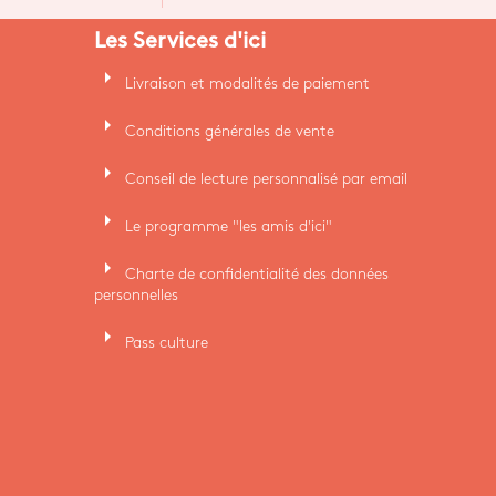
Les Services d'ici
arrow_right
Livraison et modalités de paiement
arrow_right
Conditions générales de vente
arrow_right
Conseil de lecture personnalisé par email
arrow_right
Le programme "les amis d'ici"
arrow_right
Charte de confidentialité des données
personnelles
arrow_right
Pass culture