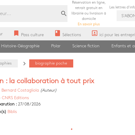
Réservation en ligne,
Les lettres d'in
retrait gratuit en
search
librairie ou livraison à
S'ABO
domicile
En savoir plus
bookmark
book
portrait
ur
Pass culture
Sélections
ici pour les entrepr
Histoire-Géographie
Polar
Science fiction
Enfants et 
navigate_next
raphies
biographie poche
n : la collaboration à tout prix
)
Bernard Costagliola
(Auteur)
)
CNRS Editions
arution :
27/08/2026
n(s)
Biblis