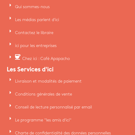
arrow_right
Qui sommes-nous
arrow_right
Les médias parlent d'ici
arrow_right
Contactez le libraire
arrow_right
ici pour les entreprises
arrow_right
coffee
Chez ici : Café Apapacho
Les Services d'ici
arrow_right
Livraison et modalités de paiement
arrow_right
Conditions générales de vente
arrow_right
Conseil de lecture personnalisé par email
arrow_right
Le programme "les amis d'ici"
arrow_right
Charte de confidentialité des données personnelles