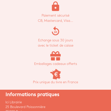
lock
Paiement sécurisé
CB, Mastercard, Visa...
replay_30
Echange sous 30 jours
avec le ticket de caisse
Emballages cadeaux offerts
Prix unique du livre en France
Informations pratiques
Ici Librairie
25 Boulevard Poissonnière