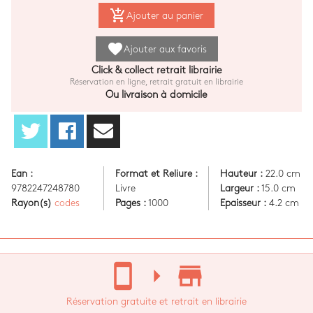
add_shopping_cart
Ajouter au panier
favorite
Ajouter aux favoris
Click & collect retrait librairie
Réservation en ligne, retrait gratuit en librairie
Ou livraison à domicile
Ean :
Format et Reliure :
Hauteur :
22.0 cm
9782247248780
Livre
Largeur :
15.0 cm
Rayon(s)
codes
Pages :
1000
Epaisseur :
4.2 cm
stay_current_portrait
arrow_right
store_mall_directory
Réservation gratuite et retrait en librairie