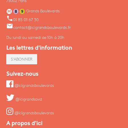
75002 Paris
Grands Boulevards
phone
01 85 01 67 30
email
contact@icigrandsboulevards.fr
Du lundi au samedi de 10h à 20h
Les lettres d'information
S'ABONNER
Suivez-nous
@icigrandsboulevards
@icigrandsbvd
@icigrandsboulevards
A propos d'ici