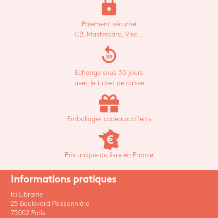
lock
Paiement sécurisé
CB, Mastercard, Visa...
replay_30
Echange sous 30 jours
avec le ticket de caisse
Emballages cadeaux offerts
Prix unique du livre en France
Informations pratiques
Ici Librairie
25 Boulevard Poissonnière
75002 Paris