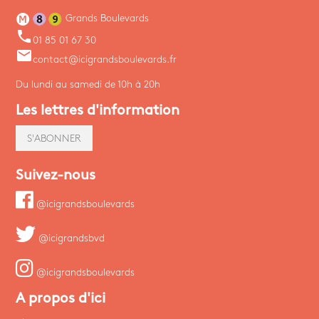
Grands Boulevards
phone
01 85 01 67 30
email
contact@icigrandsboulevards.fr
Du lundi au samedi de 10h à 20h
Les lettres d'information
S'ABONNER
Suivez-nous
@icigrandsboulevards
@icigrandsbvd
@icigrandsboulevards
A propos d'ici