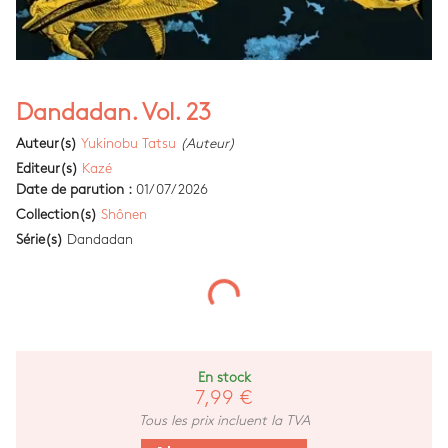
Dandadan. Vol. 23
Auteur(s)
Yukinobu Tatsu
(Auteur)
Editeur(s)
Kazé
Date de parution :
01/07/2026
Collection(s)
Shônen
Série(s)
Dandadan
En stock
7,99 €
Tous les prix incluent la TVA