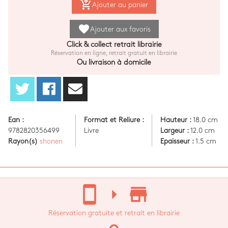
add_shopping_cart
Ajouter au panier
favorite
Ajouter aux favoris
Click & collect retrait librairie
Réservation en ligne, retrait gratuit en librairie
Ou livraison à domicile
Ean :
Format et Reliure :
Hauteur :
18.0 cm
9782820356499
Livre
Largeur :
12.0 cm
Rayon(s)
shonen
Epaisseur :
1.5 cm
stay_current_portrait
arrow_right
store_mall_directory
Réservation gratuite et retrait en librairie