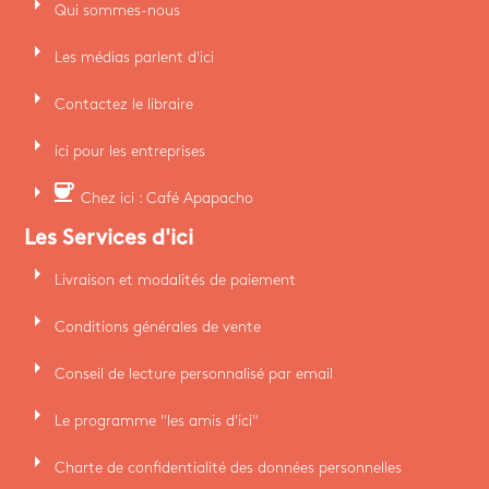
arrow_right
Qui sommes-nous
arrow_right
Les médias parlent d'ici
arrow_right
Contactez le libraire
arrow_right
ici pour les entreprises
arrow_right
coffee
Chez ici : Café Apapacho
Les Services d'ici
arrow_right
Livraison et modalités de paiement
arrow_right
Conditions générales de vente
arrow_right
Conseil de lecture personnalisé par email
arrow_right
Le programme "les amis d'ici"
arrow_right
Charte de confidentialité des données personnelles