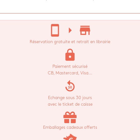
stay_current_portrait
arrow_right
store_mall_directory
Réservation gratuite et retrait en librairie
lock
Paiement sécurisé
CB, Mastercard, Visa...
replay_30
Echange sous 30 jours
avec le ticket de caisse
Emballages cadeaux offerts