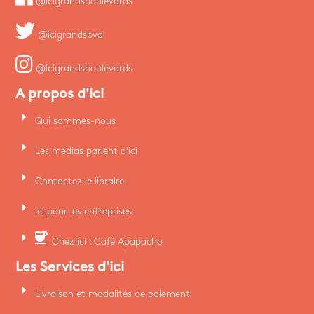
@icigrandsboulevards
@icigrandsbvd
@icigrandsboulevards
A propos d'ici
arrow_right
Qui sommes-nous
arrow_right
Les médias parlent d'ici
arrow_right
Contactez le libraire
arrow_right
ici pour les entreprises
arrow_right
coffee
Chez ici : Café Apapacho
Les Services d'ici
arrow_right
Livraison et modalités de paiement