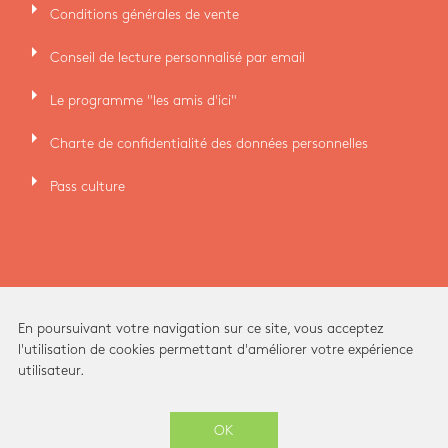
arrow_right
Conditions générales de vente
arrow_right
Conseil de lecture personnalisé par email
arrow_right
Le programme "les amis d'ici"
arrow_right
Charte de confidentialité des données personnelles
arrow_right
Pass culture
En poursuivant votre navigation sur ce site, vous acceptez
l'utilisation de cookies permettant d'améliorer votre expérience
utilisateur.
Ici Librairie - Paris Grands Boulevards © 2026 -
OK