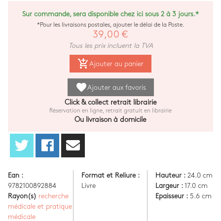
Sur commande, sera disponible chez ici sous 2 à 3 jours.*
*Pour les livraisons postales, ajouter le délai de la Poste.
39,00 €
Tous les prix incluent la TVA
add_shopping_cart
Ajouter au panier
favorite
Ajouter aux favoris
Click & collect retrait librairie
Réservation en ligne, retrait gratuit en librairie
Ou livraison à domicile
Ean :
Format et Reliure :
Hauteur :
24.0 cm
9782100892884
Livre
Largeur :
17.0 cm
Rayon(s)
recherche
Epaisseur :
5.6 cm
médicale et pratique
médicale