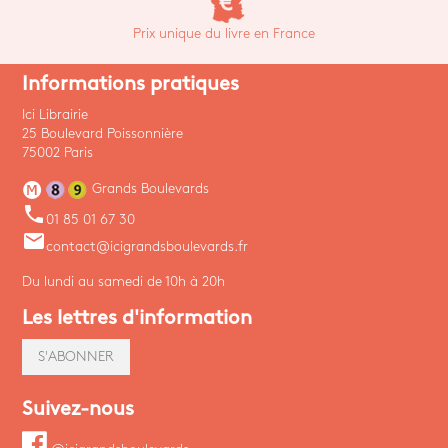
Prix unique du livre en France
Informations pratiques
Ici Librairie
25 Boulevard Poissonnière
75002 Paris
Grands Boulevards
phone
01 85 01 67 30
email
contact@icigrandsboulevards.fr
Du lundi au samedi de 10h à 20h
Les lettres d'information
S'ABONNER
Suivez-nous