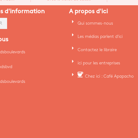
es d'information
A propos d'ici
arrow_right
Qui sommes-nous
R
arrow_right
Les médias parlent d'ici
ous
arrow_right
Contactez le libraire
dsboulevards
arrow_right
ici pour les entreprises
ndsbvd
arrow_right
coffee
Chez ici : Café Apapacho
dsboulevards