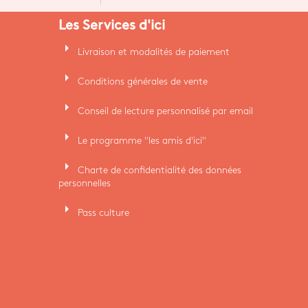
Les Services d'ici
arrow_right
Livraison et modalités de paiement
arrow_right
Conditions générales de vente
arrow_right
Conseil de lecture personnalisé par email
arrow_right
Le programme "les amis d'ici"
arrow_right
Charte de confidentialité des données
personnelles
arrow_right
Pass culture