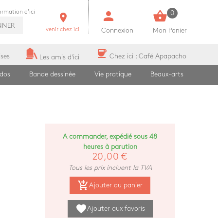
person
shopping_basket
formation d'ici
0
room
NNER
venir chez ici
Connexion
Mon Panier
coffee
ises
Chez ici : Café Apapacho
Les amis d'ici
ados
Bande dessinée
Vie pratique
Beaux-arts
A commander, expédié sous 48
heures à parution
20,00 €
Tous les prix incluent la TVA
add_shopping_cart
Ajouter au panier
favorite
Ajouter aux favoris