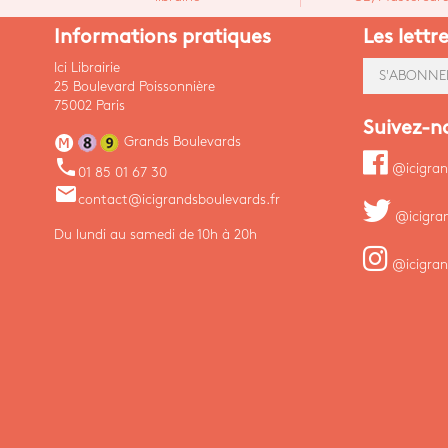
Informations pratiques
Les lettr
Ici Librairie
S'ABONNE
25 Boulevard Poissonnière
75002 Paris
Suivez-n
Grands Boulevards
phone
@icigran
01 85 01 67 30
email
contact@icigrandsboulevards.fr
@icigra
Du lundi au samedi de 10h à 20h
@icigran