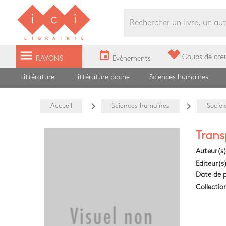
Librairie Ici Grands Boulevards
menu
event
Coups de cœ
RAYONS
Evènements
Littérature
Littérature poche
Sciences humaines
navigate_next
navigate_next
Accueil
Sciences humaines
Sociol
Trans
Auteur(s
Editeur(s
Date de p
Collectio