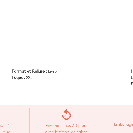
Format et Reliure :
Livre
H
Pages :
225
L
E
replay_30
Emballage
urisé
Echange sous 30 jours
 Visa...
avec le ticket de caisse