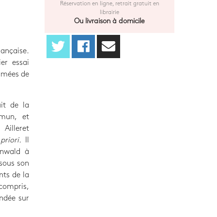
Réservation en ligne, retrait gratuit en
librairie
Ou livraison à domicile
rançaise.
ier essai
armées de
uit de la
mmun, et
Ailleret
priori.
Il
enwald à
 sous son
nts de la
ncompris,
ondée sur