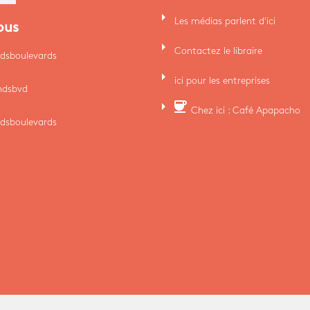
arrow_right
Les médias parlent d'ici
ous
arrow_right
Contactez le libraire
dsboulevards
arrow_right
ici pour les entreprises
ndsbvd
arrow_right
coffee
Chez ici : Café Apapacho
dsboulevards