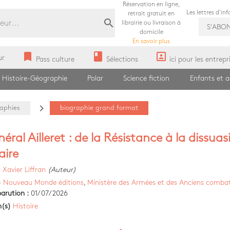
Réservation en ligne,
Les lettres d'in
retrait gratuit en
search
librairie ou livraison à
S'ABO
domicile
En savoir plus
bookmark
book
portrait
ur
Pass culture
Sélections
ici pour les entrepr
Histoire-Géographie
Polar
Science fiction
Enfants et 
navigate_next
raphies
biographie grand format
éral Ailleret : de la Résistance à la dissuas
aire
)
Xavier Liffran
(Auteur)
)
Nouveau Monde éditions
,
Ministère des Armées et des Anciens comba
arution :
01/07/2026
n(s)
Histoire