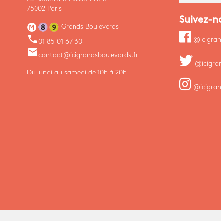
75002 Paris
Suivez-n
Grands Boulevards
phone
@icigran
01 85 01 67 30
email
contact@icigrandsboulevards.fr
@icigra
Du lundi au samedi de 10h à 20h
@icigran