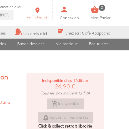
person
shopping_basket
formation d'ici
0
room
NNER
venir chez ici
Connexion
Mon Panier
coffee
ises
Chez ici : Café Apapacho
Les amis d'ici
ados
Bande dessinée
Vie pratique
Beaux-arts
ion
Indisponible chez l'éditeur
24,90 €
Tous les prix incluent la TVA
add_shopping_cart
ttants
Indisponible
add_alert
Ajouter à mes alertes
Click & collect retrait librairie