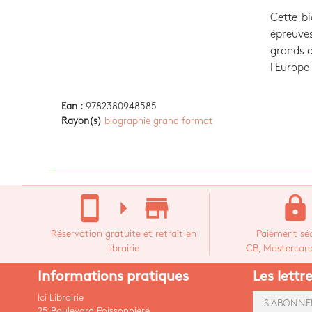
Cette bi
épreuve
grands d
l'Europe
Ean :
9782380948585
Rayon(s)
biographie grand format
stay_current_portrait
arrow_right
store_mall_directory
lock
Réservation gratuite et retrait en
Paiement séc
librairie
CB, Mastercard,
Informations pratiques
Les lettr
Ici Librairie
S'ABONNE
25 Boulevard Poissonnière