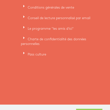
arrow_right
Conditions générales de vente
arrow_right
Conseil de lecture personnalisé par email
arrow_right
Le programme "les amis d'ici"
arrow_right
Charte de confidentialité des données
personnelles
arrow_right
Pass culture