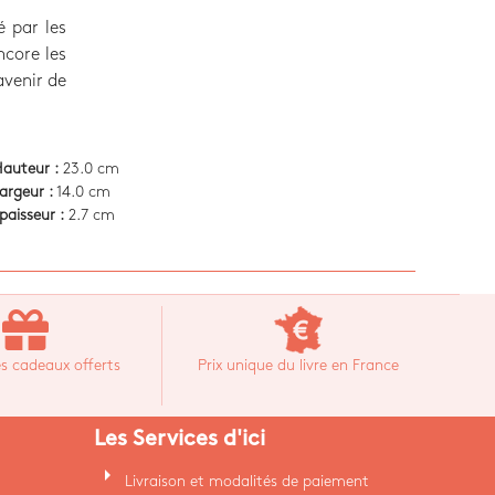
é par les
ncore les
avenir de
auteur :
23.0 cm
argeur :
14.0 cm
paisseur :
2.7 cm
s cadeaux offerts
Prix unique du livre en France
Les Services d'ici
arrow_right
Livraison et modalités de paiement