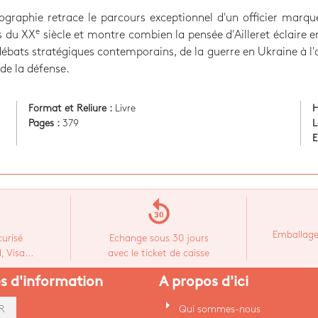
ographie retrace le parcours exceptionnel d'un officier marqu
e
s du XX
siècle et montre combien la pensée d'Ailleret éclaire e
ébats stratégiques contemporains, de la guerre en Ukraine à l'
 de la défense.
Format et Reliure :
Livre
H
Pages :
379
L
E
replay_30
Emballage
urisé
Echange sous 30 jours
 Visa...
avec le ticket de caisse
es d'information
A propos d'ici
arrow_right
Qui sommes-nous
R