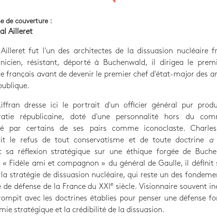
e de couverture :
al Ailleret
Ailleret fut l'un des architectes de la dissuasion nucléaire f
nicien, résistant, déporté à Buchenwald, il dirigea le prem
 français avant de devenir le premier chef d'état-major des 
ublique.
iffran dresse ici le portrait d'un officier général pur prod
ratie républicaine, doté d'une personnalité hors du co
ré par certains de ses pairs comme iconoclaste. Charles 
ait le refus de tout conservatisme et de toute doctrine
a 
t sa réflexion stratégique sur une éthique forgée de Buch
e. « Fidèle ami et compagnon » du général de Gaulle, il définit
 la stratégie de dissuasion nucléaire, qui reste un des fondeme
e
e de défense de la France du XXI
siècle. Visionnaire souvent i
 rompit avec les doctrines établies pour penser une défense f
mie stratégique et la crédibilité de la dissuasion.