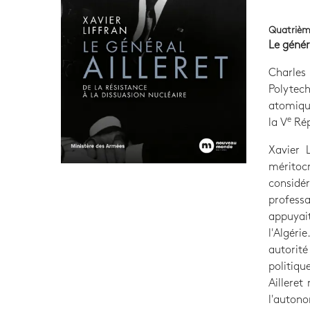
Quatrièm
Le génér
Charles 
Polytech
atomique
e
la V
Rép
Xavier L
méritoc
considé
profess
appuyai
l'Algéri
autorité
politiqu
Ailleret
l'autono