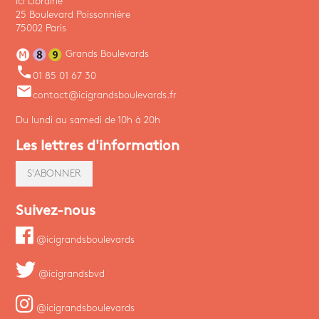
Ici Librairie
25 Boulevard Poissonnière
75002 Paris
Grands Boulevards
phone
01 85 01 67 30
email
contact@icigrandsboulevards.fr
Du lundi au samedi de 10h à 20h
Les lettres d'information
S'ABONNER
Suivez-nous
@icigrandsboulevards
@icigrandsbvd
@icigrandsboulevards