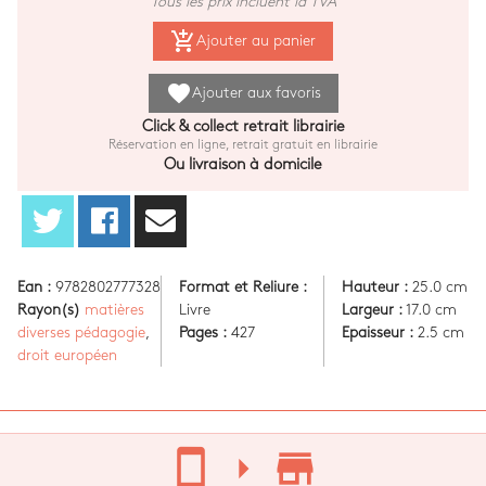
Tous les prix incluent la TVA
add_shopping_cart
Ajouter au panier
favorite
Ajouter aux favoris
Click & collect retrait librairie
Réservation en ligne, retrait gratuit en librairie
Ou livraison à domicile
Ean :
9782802777328
Format et Reliure :
Hauteur :
25.0 cm
Rayon(s)
matières
Livre
Largeur :
17.0 cm
diverses pédagogie
,
Pages :
427
Epaisseur :
2.5 cm
droit européen
stay_current_portrait
arrow_right
store_mall_directory