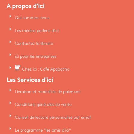
A propos d'ici
arrow_right
Qui sommes-nous
arrow_right
Les médias parlent d'ici
arrow_right
Contactez le libraire
arrow_right
ici pour les entreprises
arrow_right
coffee
Chez ici : Café Apapacho
Les Services d'ici
arrow_right
Livraison et modalités de paiement
arrow_right
Conditions générales de vente
arrow_right
Conseil de lecture personnalisé par email
arrow_right
Le programme "les amis d'ici"