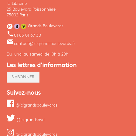
Ici Librairie
25 Boulevard Poissonnière
75002 Paris
Grands Boulevards
phone
01 85 01 67 30
email
contact@icigrandsboulevards.fr
Du lundi au samedi de 10h à 20h
Les lettres d'information
S'ABONNER
Suivez-nous
@icigrandsboulevards
@icigrandsbvd
@icigrandsboulevards