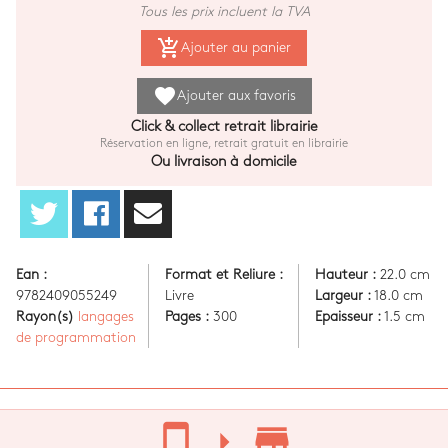
Tous les prix incluent la TVA
add_shopping_cart
Ajouter au panier
favorite
Ajouter aux favoris
Click & collect retrait librairie
Réservation en ligne, retrait gratuit en librairie
Ou livraison à domicile
Ean :
Format et Reliure :
Hauteur :
22.0 cm
9782409055249
Livre
Largeur :
18.0 cm
Rayon(s)
langages
Pages :
300
Epaisseur :
1.5 cm
de programmation
stay_current_portrait
arrow_right
store_mall_directory