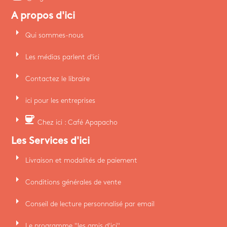
A propos d'ici
arrow_right
Qui sommes-nous
arrow_right
Les médias parlent d'ici
arrow_right
Contactez le libraire
arrow_right
ici pour les entreprises
arrow_right
coffee
Chez ici : Café Apapacho
Les Services d'ici
arrow_right
Livraison et modalités de paiement
arrow_right
Conditions générales de vente
arrow_right
Conseil de lecture personnalisé par email
arrow_right
Le programme "les amis d'ici"