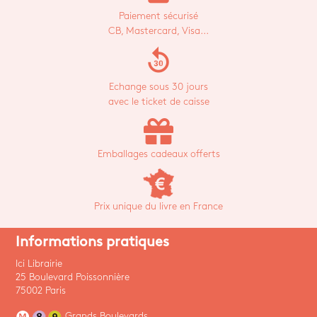
Paiement sécurisé
CB, Mastercard, Visa...
replay_30
Echange sous 30 jours
avec le ticket de caisse
Emballages cadeaux offerts
Prix unique du livre en France
Informations pratiques
Ici Librairie
25 Boulevard Poissonnière
75002 Paris
Grands Boulevards