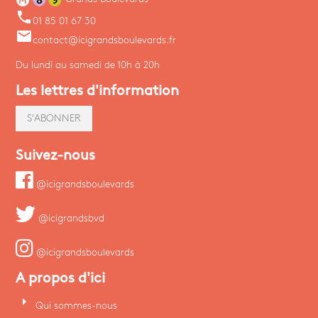
phone
01 85 01 67 30
email
contact@icigrandsboulevards.fr
Du lundi au samedi de 10h à 20h
Les lettres d'information
S'ABONNER
Suivez-nous
@icigrandsboulevards
@icigrandsbvd
@icigrandsboulevards
A propos d'ici
arrow_right
Qui sommes-nous