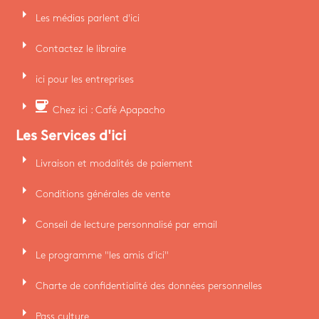
arrow_right
Les médias parlent d'ici
arrow_right
Contactez le libraire
arrow_right
ici pour les entreprises
arrow_right
coffee
Chez ici : Café Apapacho
Les Services d'ici
arrow_right
Livraison et modalités de paiement
arrow_right
Conditions générales de vente
arrow_right
Conseil de lecture personnalisé par email
arrow_right
Le programme "les amis d'ici"
arrow_right
Charte de confidentialité des données personnelles
arrow_right
Pass culture