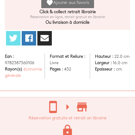
favorite
Ajouter aux favoris
Click & collect retrait librairie
Réservation en ligne, retrait gratuit en librairie
Ou livraison à domicile
Ean :
Format et Reliure :
Hauteur :
22.0 cm
9782387360106
Livre
Largeur :
16.0 cm
Rayon(s)
économie
Pages :
432
Epaisseur :
cm
générale
stay_current_portrait
arrow_right
store_mall_directory
Réservation gratuite et retrait en librairie
lock