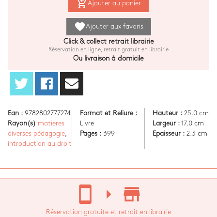
add_shopping_cart
Ajouter au panier
favorite
Ajouter aux favoris
Click & collect retrait librairie
Réservation en ligne, retrait gratuit en librairie
Ou livraison à domicile
Ean :
9782802777274
Format et Reliure :
Hauteur :
25.0 cm
Rayon(s)
matières
Livre
Largeur :
17.0 cm
diverses pédagogie
,
Pages :
399
Epaisseur :
2.3 cm
introduction au droit
stay_current_portrait
arrow_right
store_mall_directory
Réservation gratuite et retrait en librairie