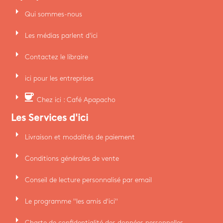
arrow_right
Qui sommes-nous
arrow_right
Les médias parlent d'ici
arrow_right
Contactez le libraire
arrow_right
ici pour les entreprises
arrow_right
coffee
Chez ici : Café Apapacho
Les Services d'ici
arrow_right
Livraison et modalités de paiement
arrow_right
Conditions générales de vente
arrow_right
Conseil de lecture personnalisé par email
arrow_right
Le programme "les amis d'ici"
arrow_right
Charte de confidentialité des données personnelles