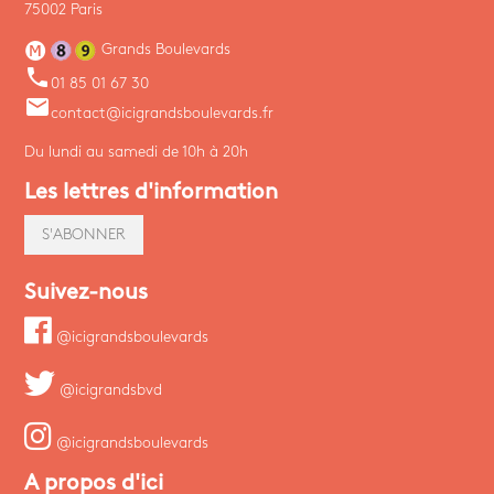
75002 Paris
Grands Boulevards
phone
01 85 01 67 30
email
contact@icigrandsboulevards.fr
Du lundi au samedi de 10h à 20h
Les lettres d'information
S'ABONNER
Suivez-nous
@icigrandsboulevards
@icigrandsbvd
@icigrandsboulevards
A propos d'ici