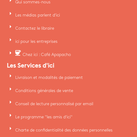
arrow_right
Qui sommes-nous
arrow_right
Les médias parlent d'ici
arrow_right
Contactez le libraire
arrow_right
ici pour les entreprises
arrow_right
coffee
Chez ici : Café Apapacho
Les Services d'ici
arrow_right
Livraison et modalités de paiement
arrow_right
Conditions générales de vente
arrow_right
Conseil de lecture personnalisé par email
arrow_right
Le programme "les amis d'ici"
arrow_right
Charte de confidentialité des données personnelles