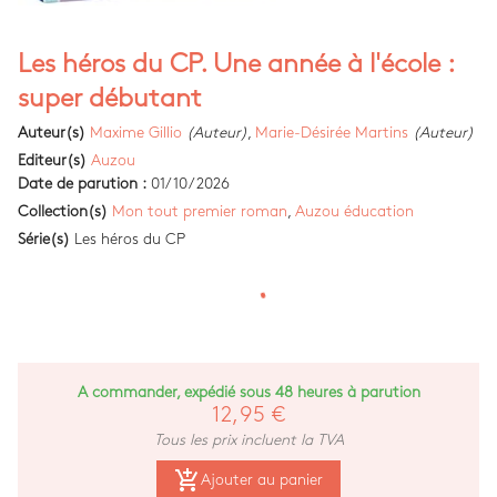
Les héros du CP. Une année à l'école :
super débutant
Auteur(s)
Maxime Gillio
(Auteur)
,
Marie-Désirée Martins
(Auteur)
Editeur(s)
Auzou
Date de parution :
01/10/2026
Collection(s)
Mon tout premier roman
,
Auzou éducation
Série(s)
Les héros du CP
A commander, expédié sous 48 heures à parution
12,95 €
Tous les prix incluent la TVA
add_shopping_cart
Ajouter au panier