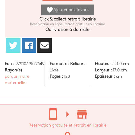
favorite
Ajouter aux favoris
Click & collect retrait librairie
Réservation en ligne, retrait gratuit en librairie
Ou livraison à domicile
Ean :
9791039577649
Format et Reliure :
Hauteur :
21.0 cm
Rayon(s)
Livre
Largeur :
17.0 cm
paraprimaire
Pages :
128
Epaisseur :
cm
maternelle
stay_current_portrait
arrow_right
store_mall_directory
Réservation gratuite et retrait en librairie