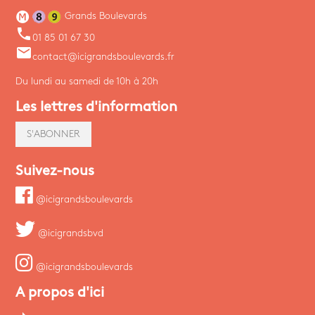
Grands Boulevards
phone
01 85 01 67 30
email
contact@icigrandsboulevards.fr
Du lundi au samedi de 10h à 20h
Les lettres d'information
S'ABONNER
Suivez-nous
@icigrandsboulevards
@icigrandsbvd
@icigrandsboulevards
A propos d'ici