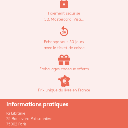
lock
Paiement sécurisé
CB, Mastercard, Visa...
replay_30
Echange sous 30 jours
avec le ticket de caisse
Emballages cadeaux offerts
Prix unique du livre en France
Informations pratiques
Ici Librairie
25 Boulevard Poissonnière
75002 Paris