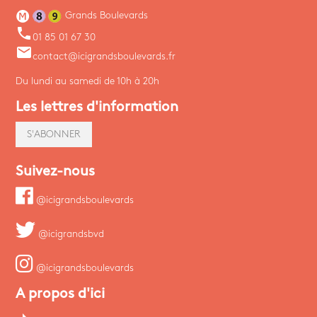
Grands Boulevards
phone
01 85 01 67 30
email
contact@icigrandsboulevards.fr
Du lundi au samedi de 10h à 20h
Les lettres d'information
S'ABONNER
Suivez-nous
@icigrandsboulevards
@icigrandsbvd
@icigrandsboulevards
A propos d'ici
arrow_right