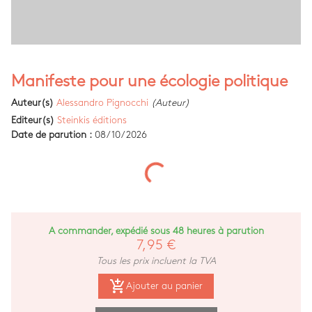
Manifeste pour une écologie politique
Auteur(s)
Alessandro Pignocchi
(Auteur)
Editeur(s)
Steinkis éditions
Date de parution :
08/10/2026
A commander, expédié sous 48 heures à parution
7,95 €
Tous les prix incluent la TVA
add_shopping_cart
Ajouter au panier