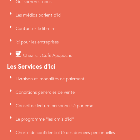
Qui sommes-nous
arrow_right
Les médias parlent d'ici
arrow_right
Contactez le libraire
arrow_right
ici pour les entreprises
arrow_right
coffee
Chez ici : Café Apapacho
Les Services d'ici
arrow_right
Livraison et modalités de paiement
arrow_right
Conditions générales de vente
arrow_right
Conseil de lecture personnalisé par email
arrow_right
Le programme "les amis d'ici"
arrow_right
Charte de confidentialité des données personnelles