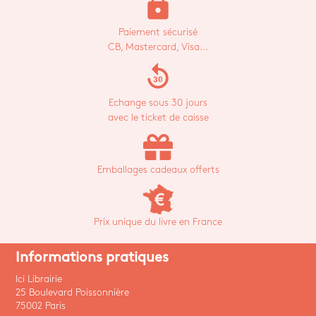
lock
Paiement sécurisé
CB, Mastercard, Visa...
replay_30
Echange sous 30 jours
avec le ticket de caisse
Emballages cadeaux offerts
Prix unique du livre en France
Informations pratiques
Ici Librairie
25 Boulevard Poissonnière
75002 Paris