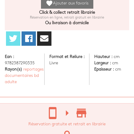
favorite
Ajouter aux favoris
Click & collect retrait librairie
Réservation en ligne, retrait gratuit en librairie
Ou livraison à domicile
Ean :
Format et Reliure :
Hauteur :
cm
9782387290335
Livre
Largeur :
cm
Rayon(s)
reportages
Epaisseur :
cm
documentaires bd
adulte
stay_current_portrait
arrow_right
store_mall_directory
Réservation gratuite et retrait en librairie