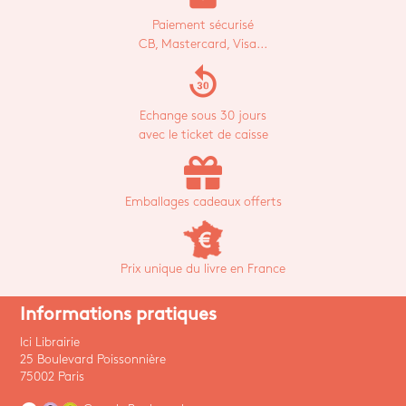
Paiement sécurisé
CB, Mastercard, Visa...
replay_30
Echange sous 30 jours
avec le ticket de caisse
Emballages cadeaux offerts
Prix unique du livre en France
Informations pratiques
Ici Librairie
25 Boulevard Poissonnière
75002 Paris