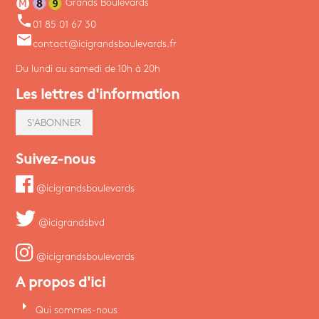
Grands Boulevards
phone
01 85 01 67 30
email
contact@icigrandsboulevards.fr
Du lundi au samedi de 10h à 20h
Les lettres d'information
S'ABONNER
Suivez-nous
@icigrandsboulevards
@icigrandsbvd
@icigrandsboulevards
A propos d'ici
arrow_right
Qui sommes-nous