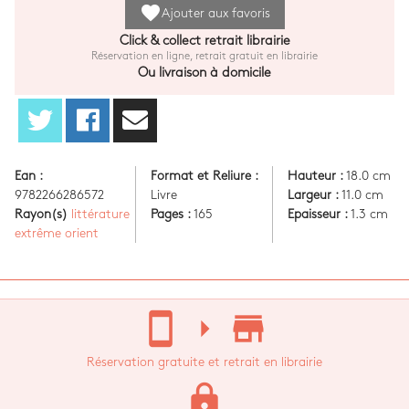
favorite
Ajouter aux favoris
Click & collect retrait librairie
Réservation en ligne, retrait gratuit en librairie
Ou livraison à domicile
Ean :
Format et Reliure :
Hauteur :
18.0 cm
9782266286572
Livre
Largeur :
11.0 cm
Rayon(s)
littérature
Pages :
165
Epaisseur :
1.3 cm
extrême orient
stay_current_portrait
arrow_right
store_mall_directory
Réservation gratuite et retrait en librairie
lock