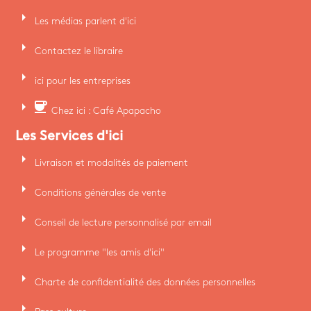
arrow_right
Les médias parlent d'ici
arrow_right
Contactez le libraire
arrow_right
ici pour les entreprises
arrow_right
coffee
Chez ici : Café Apapacho
Les Services d'ici
arrow_right
Livraison et modalités de paiement
arrow_right
Conditions générales de vente
arrow_right
Conseil de lecture personnalisé par email
arrow_right
Le programme "les amis d'ici"
arrow_right
Charte de confidentialité des données personnelles
arrow_right