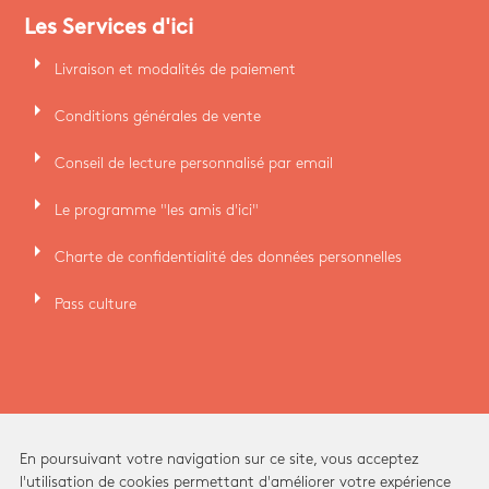
Les Services d'ici
arrow_right
Livraison et modalités de paiement
arrow_right
Conditions générales de vente
arrow_right
Conseil de lecture personnalisé par email
arrow_right
Le programme "les amis d'ici"
arrow_right
Charte de confidentialité des données personnelles
arrow_right
Pass culture
En poursuivant votre navigation sur ce site, vous acceptez
l'utilisation de cookies permettant d'améliorer votre expérience