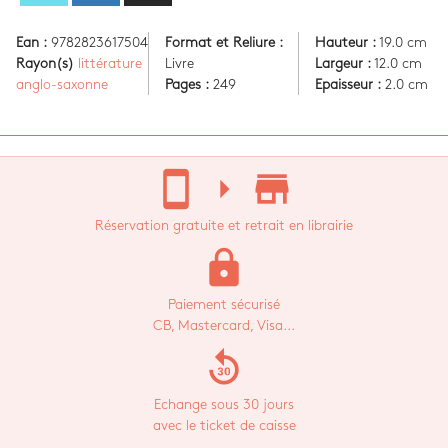
Ean :
9782823617504
Format et Reliure :
Hauteur :
19.0 cm
Rayon(s)
littérature
Livre
Largeur :
12.0 cm
anglo-saxonne
Pages :
249
Epaisseur :
2.0 cm
stay_current_portrait
arrow_right
store_mall_directory
Réservation gratuite et retrait en librairie
lock
Paiement sécurisé
CB, Mastercard, Visa...
replay_30
Echange sous 30 jours
avec le ticket de caisse