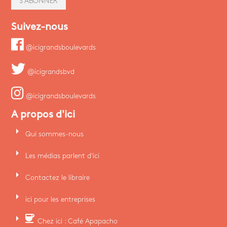
S'ABONNER
Suivez-nous
@icigrandsboulevards
@icigrandsbvd
@icigrandsboulevards
A propos d'ici
arrow_right
Qui sommes-nous
arrow_right
Les médias parlent d'ici
arrow_right
Contactez le libraire
arrow_right
ici pour les entreprises
arrow_right
coffee
Chez ici : Café Apapacho