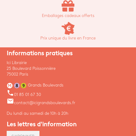
Emballages cadeaux offerts
Prix unique du livre en France
Informations pratiques
Ici Librairie
25 Boulevard Poissonnière
75002 Paris
Grands Boulevards
phone
01 85 01 67 30
email
contact@icigrandsboulevards.fr
Du lundi au samedi de 10h à 20h
Les lettres d'information