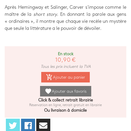
Après Hemingway et Salinger, Carver s'impose comme le
maître de la
short story.
En donnant la parole aux gens
« ordinaires », il montre que chaque vie recèle un mystère
que seule la littérature a le pouvoir de dévoiler.
En stock
10,90 €
Tous les prix incluent la TVA
add_shopping_cart
Ajouter au panier
favorite
Ajouter aux favoris
Click & collect retrait librairie
Réservation en ligne, retrait gratuit en librairie
Ou livraison à domicile