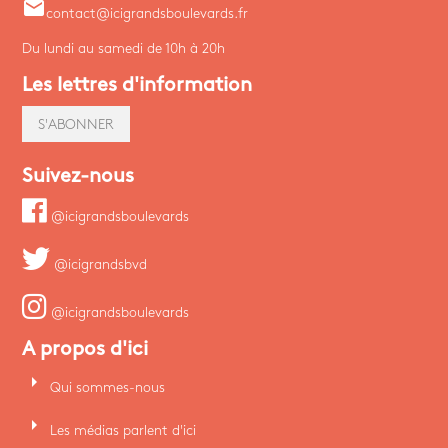
email
contact@icigrandsboulevards.fr
Du lundi au samedi de 10h à 20h
Les lettres d'information
S'ABONNER
Suivez-nous
@icigrandsboulevards
@icigrandsbvd
@icigrandsboulevards
A propos d'ici
arrow_right
Qui sommes-nous
arrow_right
Les médias parlent d'ici