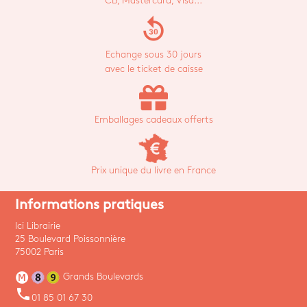
CB, Mastercard, Visa...
replay_30
Echange sous 30 jours
avec le ticket de caisse
Emballages cadeaux offerts
Prix unique du livre en France
Informations pratiques
Ici Librairie
25 Boulevard Poissonnière
75002 Paris
Grands Boulevards
phone
01 85 01 67 30