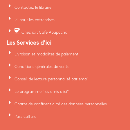
arrow_right
Contactez le libraire
arrow_right
ici pour les entreprises
arrow_right
coffee
Chez ici : Café Apapacho
Les Services d'ici
arrow_right
Livraison et modalités de paiement
arrow_right
Conditions générales de vente
arrow_right
Conseil de lecture personnalisé par email
arrow_right
Le programme "les amis d'ici"
arrow_right
Charte de confidentialité des données personnelles
arrow_right
Pass culture