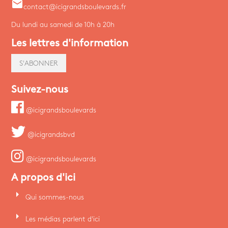
email
contact@icigrandsboulevards.fr
Du lundi au samedi de 10h à 20h
Les lettres d'information
S'ABONNER
Suivez-nous
@icigrandsboulevards
@icigrandsbvd
@icigrandsboulevards
A propos d'ici
arrow_right
Qui sommes-nous
arrow_right
Les médias parlent d'ici