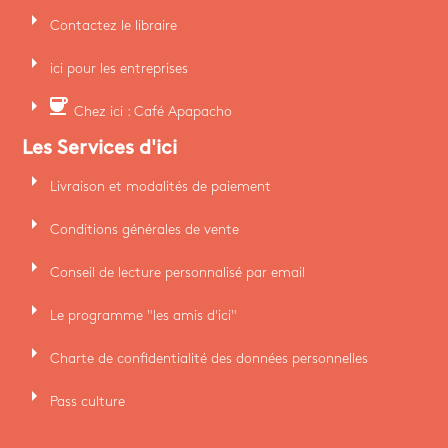
arrow_right
Contactez le libraire
arrow_right
ici pour les entreprises
arrow_right
coffee
Chez ici : Café Apapacho
Les Services d'ici
arrow_right
Livraison et modalités de paiement
arrow_right
Conditions générales de vente
arrow_right
Conseil de lecture personnalisé par email
arrow_right
Le programme "les amis d'ici"
arrow_right
Charte de confidentialité des données personnelles
arrow_right
Pass culture