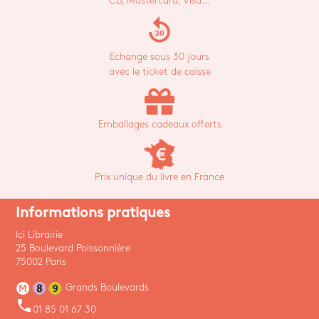
CB, Mastercard, Visa...
replay_30
Echange sous 30 jours
avec le ticket de caisse
Emballages cadeaux offerts
Prix unique du livre en France
Informations pratiques
Ici Librairie
25 Boulevard Poissonnière
75002 Paris
Grands Boulevards
phone
01 85 01 67 30