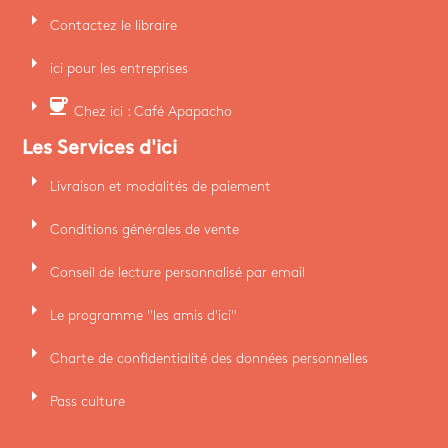
arrow_right
Contactez le libraire
arrow_right
ici pour les entreprises
arrow_right
coffee
Chez ici : Café Apapacho
Les Services d'ici
arrow_right
Livraison et modalités de paiement
arrow_right
Conditions générales de vente
arrow_right
Conseil de lecture personnalisé par email
arrow_right
Le programme "les amis d'ici"
arrow_right
Charte de confidentialité des données personnelles
arrow_right
Pass culture