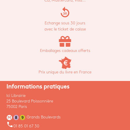
CB, Mastercard, Visa...
replay_30
Echange sous 30 jours
avec le ticket de caisse
Emballages cadeaux offerts
Prix unique du livre en France
Informations pratiques
Ici Librairie
25 Boulevard Poissonnière
75002 Paris
Grands Boulevards
phone
01 85 01 67 30