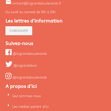
email
contact@icigrandsboulevards.fr
Du lundi au samedi de 10h à 20h
Les lettres d'information
S'ABONNER
Suivez-nous
@icigrandsboulevards
@icigrandsbvd
@icigrandsboulevards
A propos d'ici
arrow_right
Qui sommes-nous
arrow_right
Les médias parlent d'ici