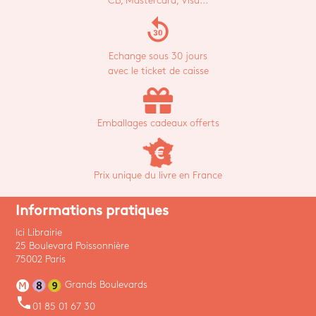
CB, Mastercard, Visa...
replay_30
Echange sous 30 jours
avec le ticket de caisse
Emballages cadeaux offerts
Prix unique du livre en France
Informations pratiques
Ici Librairie
25 Boulevard Poissonnière
75002 Paris
Grands Boulevards
phone
01 85 01 67 30