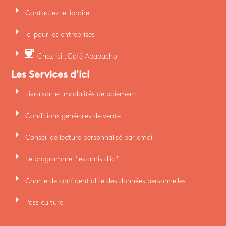
arrow_right
Contactez le libraire
arrow_right
ici pour les entreprises
arrow_right
coffee
Chez ici : Café Apapacho
Les Services d'ici
arrow_right
Livraison et modalités de paiement
arrow_right
Conditions générales de vente
arrow_right
Conseil de lecture personnalisé par email
arrow_right
Le programme "les amis d'ici"
arrow_right
Charte de confidentialité des données personnelles
arrow_right
Pass culture