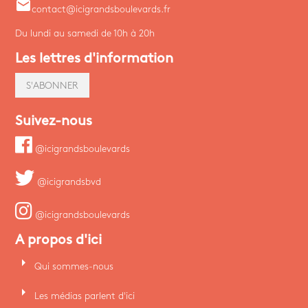
email
contact@icigrandsboulevards.fr
Du lundi au samedi de 10h à 20h
Les lettres d'information
S'ABONNER
Suivez-nous
@icigrandsboulevards
@icigrandsbvd
@icigrandsboulevards
A propos d'ici
arrow_right
Qui sommes-nous
arrow_right
Les médias parlent d'ici