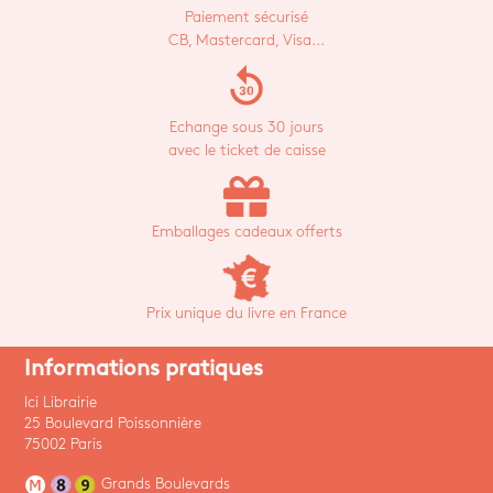
Paiement sécurisé
CB, Mastercard, Visa...
replay_30
Echange sous 30 jours
avec le ticket de caisse
Emballages cadeaux offerts
Prix unique du livre en France
Informations pratiques
Ici Librairie
25 Boulevard Poissonnière
75002 Paris
Grands Boulevards