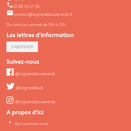
phone
01 85 01 67 30
email
contact@icigrandsboulevards.fr
Du lundi au samedi de 10h à 20h
Les lettres d'information
S'ABONNER
Suivez-nous
@icigrandsboulevards
@icigrandsbvd
@icigrandsboulevards
A propos d'ici
arrow_right
Qui sommes-nous