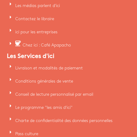
arrow_right
Les médias parlent d'ici
arrow_right
Contactez le libraire
arrow_right
ici pour les entreprises
arrow_right
coffee
Chez ici : Café Apapacho
Les Services d'ici
arrow_right
Livraison et modalités de paiement
arrow_right
Conditions générales de vente
arrow_right
Conseil de lecture personnalisé par email
arrow_right
Le programme "les amis d'ici"
arrow_right
Charte de confidentialité des données personnelles
arrow_right
Pass culture