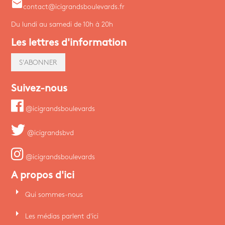
email
contact@icigrandsboulevards.fr
Du lundi au samedi de 10h à 20h
Les lettres d'information
S'ABONNER
Suivez-nous
@icigrandsboulevards
@icigrandsbvd
@icigrandsboulevards
A propos d'ici
arrow_right
Qui sommes-nous
arrow_right
Les médias parlent d'ici