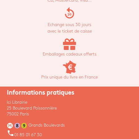
CB, Mastercard, Visa...
replay_30
Echange sous 30 jours
avec le ticket de caisse
Emballages cadeaux offerts
Prix unique du livre en France
Informations pratiques
Ici Librairie
25 Boulevard Poissonnière
75002 Paris
Grands Boulevards
phone
01 85 01 67 30