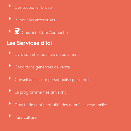
arrow_right
Contactez le libraire
arrow_right
ici pour les entreprises
arrow_right
coffee
Chez ici : Café Apapacho
Les Services d'ici
arrow_right
Livraison et modalités de paiement
arrow_right
Conditions générales de vente
arrow_right
Conseil de lecture personnalisé par email
arrow_right
Le programme "les amis d'ici"
arrow_right
Charte de confidentialité des données personnelles
arrow_right
Pass culture