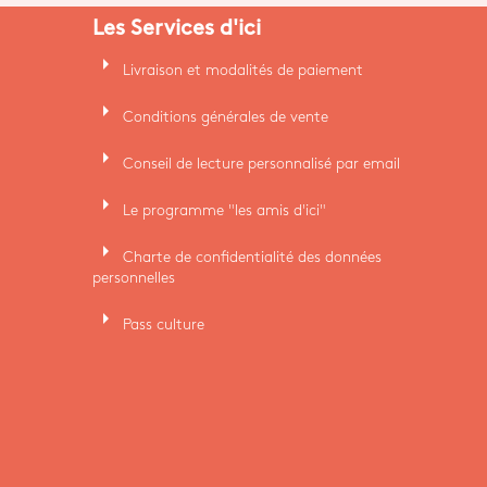
Les Services d'ici
arrow_right
Livraison et modalités de paiement
arrow_right
Conditions générales de vente
arrow_right
Conseil de lecture personnalisé par email
arrow_right
Le programme "les amis d'ici"
arrow_right
Charte de confidentialité des données
personnelles
arrow_right
Pass culture