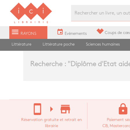
Librairie Ici Grands Boulevards
menu
event
Coups de cœ
RAYONS
Evènements
Littérature
Littérature poche
Sciences humaines
Recherche : "
Diplôme d'Etat aid
stay_current_portrait
arrow_right
store_mall_directory
lock
Réservation gratuite et retrait en
Paiement séc
librairie
CB, Mastercard,