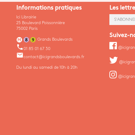
Informations pratiques
Les lettr
Ici Librairie
S'ABONNE
25 Boulevard Poissonnière
75002 Paris
Suivez-n
Grands Boulevards
phone
@icigran
01 85 01 67 30
email
contact@icigrandsboulevards.fr
@icigra
Du lundi au samedi de 10h à 20h
@icigran