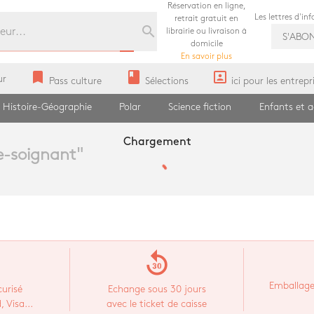
Réservation en ligne,
Les lettres d'in
retrait gratuit en
search
librairie ou livraison à
S'ABO
domicile
En savoir plus
bookmark
book
portrait
ur
Pass culture
Sélections
ici pour les entrepr
Histoire-Géographie
Polar
Science fiction
Enfants et 
Chargement
e-soignant
"
replay_30
Emballage
urisé
Echange sous 30 jours
 Visa...
avec le ticket de caisse