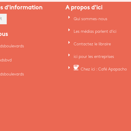
es d'information
A propos d'ici
arrow_right
Qui sommes-nous
R
arrow_right
Les médias parlent d'ici
ous
arrow_right
Contactez le libraire
dsboulevards
arrow_right
ici pour les entreprises
ndsbvd
arrow_right
coffee
Chez ici : Café Apapacho
dsboulevards