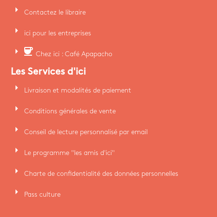
arrow_right
Contactez le libraire
arrow_right
ici pour les entreprises
arrow_right
coffee
Chez ici : Café Apapacho
Les Services d'ici
arrow_right
Livraison et modalités de paiement
arrow_right
Conditions générales de vente
arrow_right
Conseil de lecture personnalisé par email
arrow_right
Le programme "les amis d'ici"
arrow_right
Charte de confidentialité des données personnelles
arrow_right
Pass culture