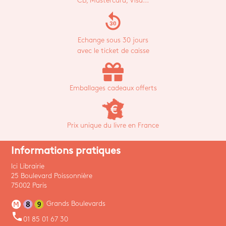
CB, Mastercard, Visa...
replay_30
Echange sous 30 jours
avec le ticket de caisse
Emballages cadeaux offerts
Prix unique du livre en France
Informations pratiques
Ici Librairie
25 Boulevard Poissonnière
75002 Paris
Grands Boulevards
phone
01 85 01 67 30