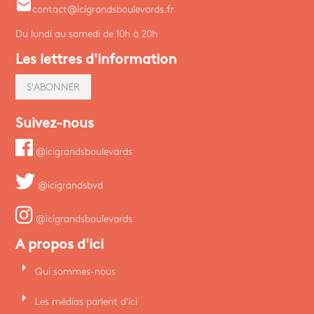
email
contact@icigrandsboulevards.fr
Du lundi au samedi de 10h à 20h
Les lettres d'information
S'ABONNER
Suivez-nous
@icigrandsboulevards
@icigrandsbvd
@icigrandsboulevards
A propos d'ici
arrow_right
Qui sommes-nous
arrow_right
Les médias parlent d'ici