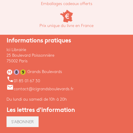
Emballages cadeaux offerts
Prix unique du livre en France
Informations pratiques
Ici Librairie
25 Boulevard Poissonnière
75002 Paris
Grands Boulevards
phone
01 85 01 67 30
email
contact@icigrandsboulevards.fr
Du lundi au samedi de 10h à 20h
Les lettres d'information
S'ABONNER