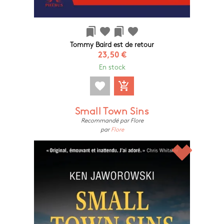
bookmarks
favorite
bookmarks
favorite
Tommy Baird est de retour
23,50 €
En stock
favorite
add_shopping_cart
Small Town Sins
Recommandé par Flore
par
Flore