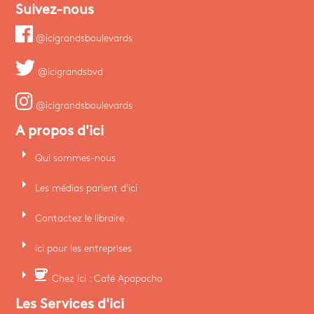
Suivez-nous
@icigrandsboulevards
@icigrandsbvd
@icigrandsboulevards
A propos d'ici
arrow_right
Qui sommes-nous
arrow_right
Les médias parlent d'ici
arrow_right
Contactez le libraire
arrow_right
ici pour les entreprises
arrow_right
coffee
Chez ici : Café Apapacho
Les Services d'ici