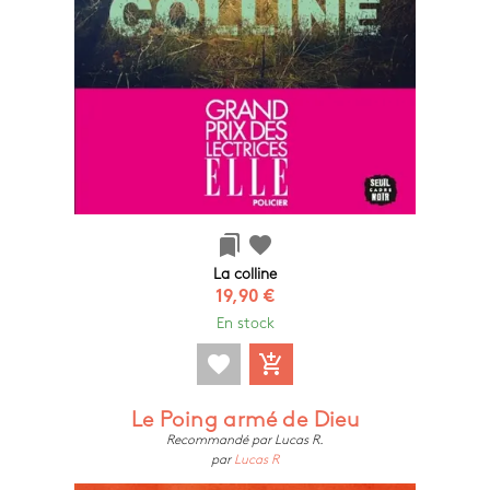
bookmarks
favorite
La colline
19,90 €
En stock
favorite
add_shopping_cart
Le Poing armé de Dieu
Recommandé par Lucas R.
par
Lucas R