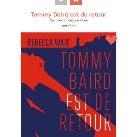
Tommy Baird est de retour
Recommandé par Flore
par
Flore