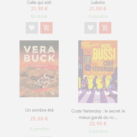
Lakota
Celle qui sait
21,00 €
21,90 €
A paraître
En stock
favorite
add_shopping_cart
favorite
add_shopping_cart
Un sombre été
Code Yesterday : le secret le
mieux gardé du ro...
25,00 €
22,90 €
A paraître
A paraître