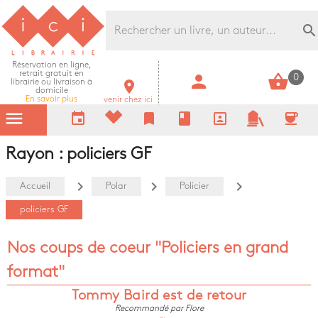
Librairie Ici Grands Boulevards
search
Réservation en ligne,
retrait gratuit en
person
shopping_basket
0
librairie ou livraison à
room
domicile
En savoir plus
venir chez ici
menu
event
bookmark
book
portrait
coffee
Rayon : policiers GF
navigate_next
navigate_next
navigate_next
Accueil
Polar
Policier
policiers GF
Nos coups de coeur "Policiers en grand
format"
Tommy Baird est de retour
Recommandé par Flore