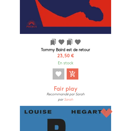
bookmarks
favorite
bookmarks
favorite
Tommy Baird est de retour
23,50 €
En stock
favorite
add_shopping_cart
Fair play
Recommandé par Sarah
par
Sarah