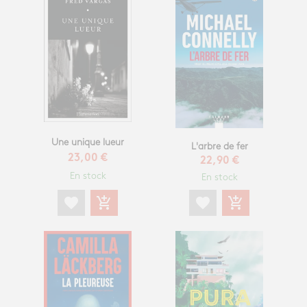
Une unique lueur
L'arbre de fer
23,00 €
22,90 €
En stock
En stock
favorite
add_shopping_cart
favorite
add_shopping_cart