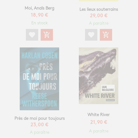
Moi, Anaïs Berg
Les lieux souterrains
18,90 €
29,00 €
En stock
A paraître
favorite
add_shopping_cart
favorite
add_shopping_cart
White River
Près de moi pour toujours
21,90 €
23,00 €
A paraître
A paraître