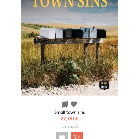
bookmarks
favorite
Small town sins
22,00 €
En stock
favorite
add_shopping_cart