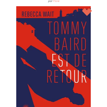
par
Flore