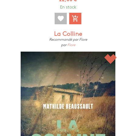
22,00 €
En stock
favorite
add_shopping_cart
La Colline
Recommandé par Flore
par
Flore