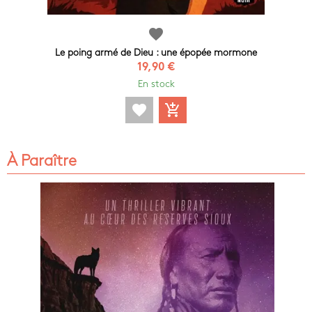
favorite
Le poing armé de Dieu : une épopée mormone
19,90 €
En stock
favorite
add_shopping_cart
À Paraître