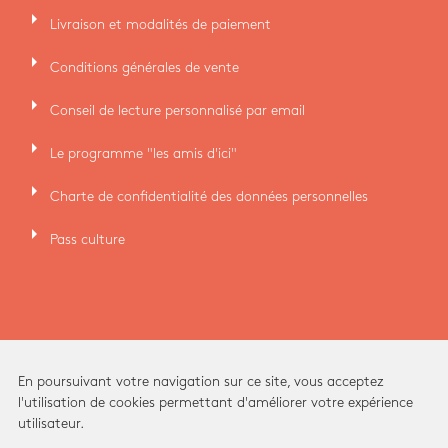
arrow_right
Livraison et modalités de paiement
arrow_right
Conditions générales de vente
arrow_right
Conseil de lecture personnalisé par email
arrow_right
Le programme "les amis d'ici"
arrow_right
Charte de confidentialité des données personnelles
arrow_right
Pass culture
En poursuivant votre navigation sur ce site, vous acceptez
l'utilisation de cookies permettant d'améliorer votre expérience
utilisateur.