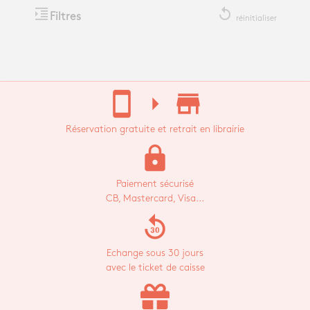
format_indent_increase
replay
Filtres
réinitialiser
stay_current_portrait
arrow_right
store_mall_directory
Réservation gratuite et retrait en librairie
lock
Paiement sécurisé
CB, Mastercard, Visa...
replay_30
Echange sous 30 jours
avec le ticket de caisse