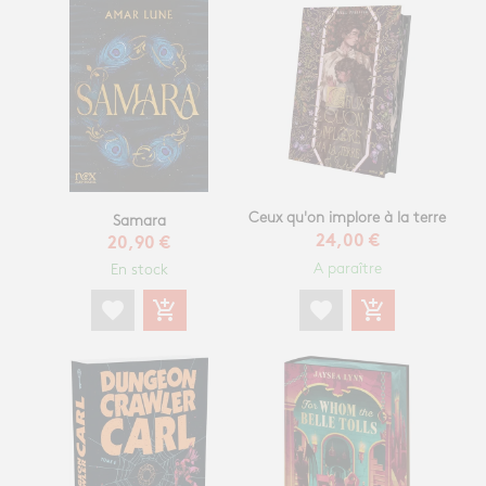
Ceux qu'on implore à la terre
Samara
24,00 €
20,90 €
A paraître
En stock
favorite
add_shopping_cart
favorite
add_shopping_cart