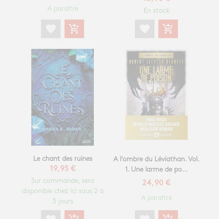
A paraître
En stock
favorite
add_shopping_cart
favorite
add_shopping_cart
Le chant des ruines
A l'ombre du Léviathan. Vol.
19,95 €
1. Une larme de po...
Sur commande, sera
24,90 €
disponible chez ici sous 2 à
A paraître
3 jours