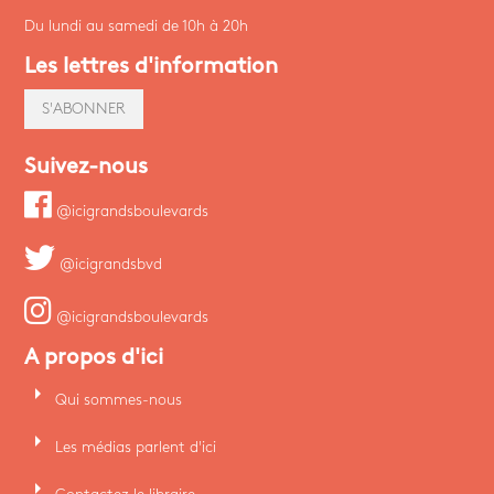
Du lundi au samedi de 10h à 20h
Les lettres d'information
S'ABONNER
Suivez-nous
@icigrandsboulevards
@icigrandsbvd
@icigrandsboulevards
A propos d'ici
arrow_right
Qui sommes-nous
arrow_right
Les médias parlent d'ici
arrow_right