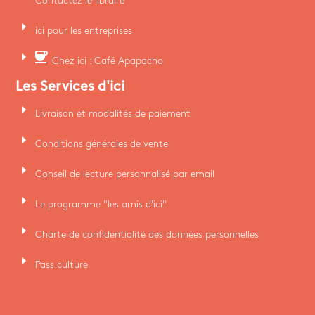
Contactez le libraire
arrow_right
ici pour les entreprises
arrow_right
coffee
Chez ici : Café Apapacho
Les Services d'ici
arrow_right
Livraison et modalités de paiement
arrow_right
Conditions générales de vente
arrow_right
Conseil de lecture personnalisé par email
arrow_right
Le programme "les amis d'ici"
arrow_right
Charte de confidentialité des données personnelles
arrow_right
Pass culture