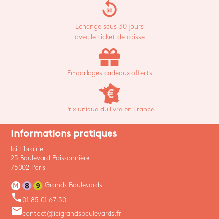
replay_30
Echange sous 30 jours
avec le ticket de caisse
Emballages cadeaux offerts
Prix unique du livre en France
Informations pratiques
Ici Librairie
25 Boulevard Poissonnière
75002 Paris
Grands Boulevards
phone
01 85 01 67 30
email
contact@icigrandsboulevards.fr