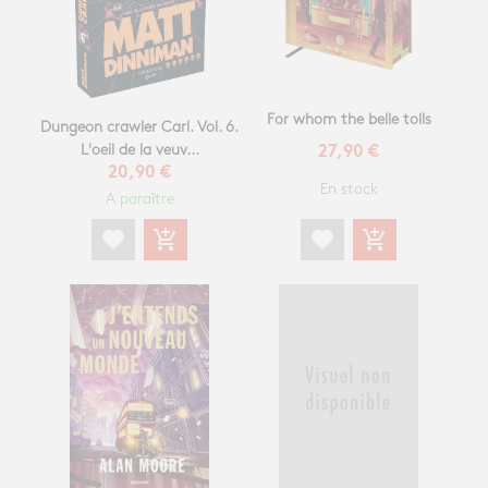
For whom the belle tolls
Dungeon crawler Carl. Vol. 6.
L'oeil de la veuv...
27,90 €
20,90 €
En stock
A paraître
favorite
add_shopping_cart
favorite
add_shopping_cart