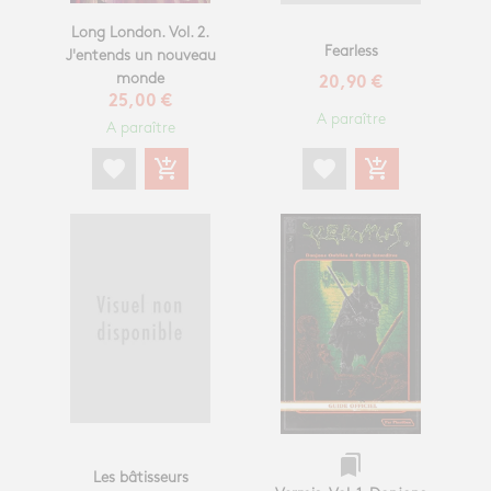
Long London. Vol. 2.
Fearless
J'entends un nouveau
monde
20,90 €
25,00 €
A paraître
A paraître
favorite
add_shopping_cart
favorite
add_shopping_cart
bookmarks
Les bâtisseurs