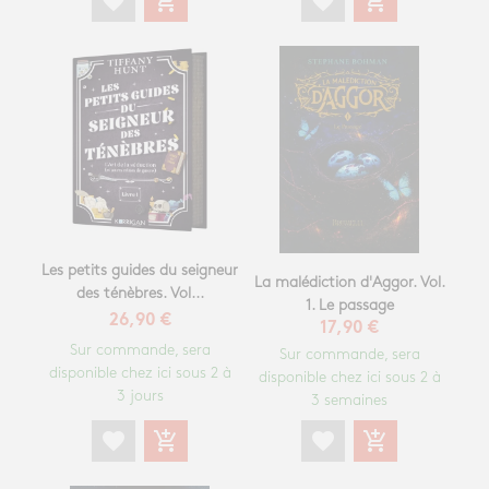
favorite
add_shopping_cart
favorite
add_shopping_cart
Les petits guides du seigneur
La malédiction d'Aggor. Vol.
des ténèbres. Vol...
1. Le passage
26,90 €
17,90 €
Sur commande, sera
Sur commande, sera
disponible chez ici sous 2 à
disponible chez ici sous 2 à
3 jours
3 semaines
favorite
add_shopping_cart
favorite
add_shopping_cart