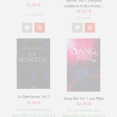
Vermis. Vol. 1. Donjons
13,90 €
oubliés & forêts interd...
18,00 €
A paraître
En stock
favorite
add_shopping_cart
favorite
add_shopping_cart
La Silencieuse. Vol. 1
Sang-fiel. Vol. 1. Les Pâles
19,90 €
22,90 €
Sur commande, sera
Sur commande, sera
disponible chez ici sous 2 à
disponible chez ici sous 2 à