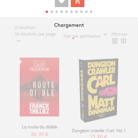
favorite
add_shopping_cart
Chargement
0 résultats
expand_more
16 résultats par page
Affichage
Trier par pertinence
expand_more
format_align_justify
apps
La route du diable
Dungeon crawler Carl. Vol. 1
20,95 €
13,90 €