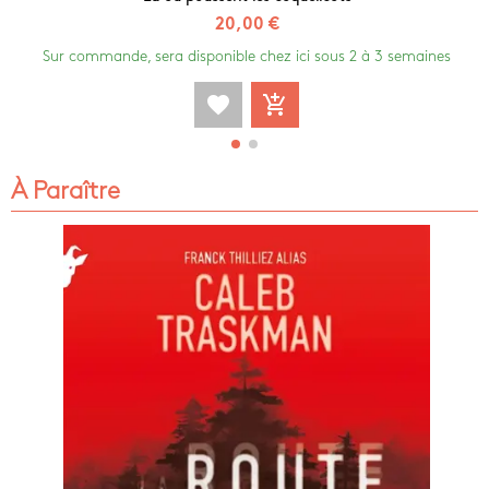
20,00 €
Sur commande, sera disponible chez ici sous 2 à 3 semaines
favorite
add_shopping_cart
À Paraître