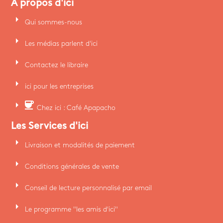
A propos d'ici
arrow_right
Qui sommes-nous
arrow_right
Les médias parlent d'ici
arrow_right
Contactez le libraire
arrow_right
ici pour les entreprises
arrow_right
coffee
Chez ici : Café Apapacho
Les Services d'ici
arrow_right
Livraison et modalités de paiement
arrow_right
Conditions générales de vente
arrow_right
Conseil de lecture personnalisé par email
arrow_right
Le programme "les amis d'ici"