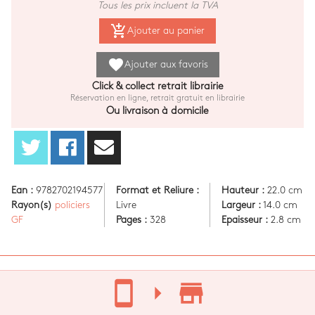
Tous les prix incluent la TVA
add_shopping_cart
Ajouter au panier
favorite
Ajouter aux favoris
Click & collect retrait librairie
Réservation en ligne, retrait gratuit en librairie
Ou livraison à domicile
Ean :
9782702194577
Format et Reliure :
Hauteur :
22.0 cm
Rayon(s)
policiers
Livre
Largeur :
14.0 cm
GF
Pages :
328
Epaisseur :
2.8 cm
stay_current_portrait
arrow_right
store_mall_directory