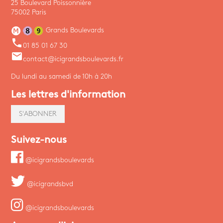
25 Boulevard Poissonnière
75002 Paris
Grands Boulevards
phone
01 85 01 67 30
email
contact@icigrandsboulevards.fr
Du lundi au samedi de 10h à 20h
Les lettres d'information
S'ABONNER
Suivez-nous
@icigrandsboulevards
@icigrandsbvd
@icigrandsboulevards