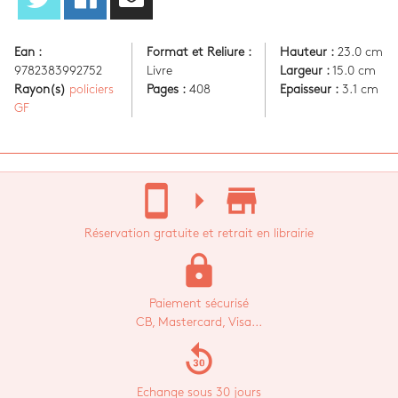
Ean :
Format et Reliure :
Hauteur :
23.0 cm
9782383992752
Livre
Largeur :
15.0 cm
Rayon(s)
policiers
Pages :
408
Epaisseur :
3.1 cm
GF
stay_current_portrait
arrow_right
store_mall_directory
Réservation gratuite et retrait en librairie
lock
Paiement sécurisé
CB, Mastercard, Visa...
replay_30
Echange sous 30 jours