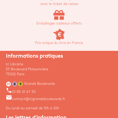
avec le ticket de caisse
Emballages cadeaux offerts
Prix unique du livre en France
Informations pratiques
Ici Librairie
25 Boulevard Poissonnière
75002 Paris
Grands Boulevards
phone
01 85 01 67 30
email
contact@icigrandsboulevards.fr
Du lundi au samedi de 10h à 20h
Les lettres d'information