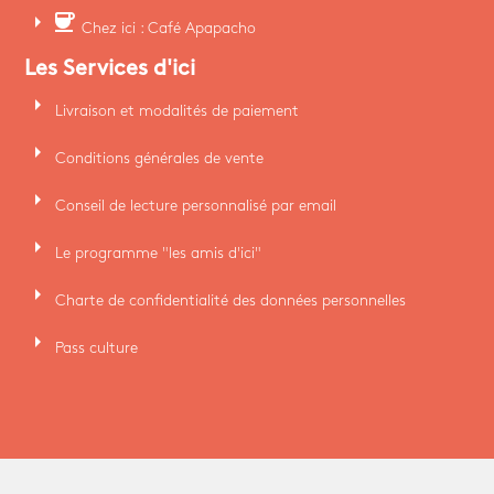
arrow_right
coffee
Chez ici : Café Apapacho
Les Services d'ici
arrow_right
Livraison et modalités de paiement
arrow_right
Conditions générales de vente
arrow_right
Conseil de lecture personnalisé par email
arrow_right
Le programme "les amis d'ici"
arrow_right
Charte de confidentialité des données personnelles
arrow_right
Pass culture