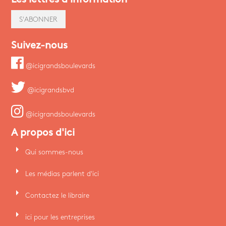
S'ABONNER
Suivez-nous
@icigrandsboulevards
@icigrandsbvd
@icigrandsboulevards
A propos d'ici
arrow_right
Qui sommes-nous
arrow_right
Les médias parlent d'ici
arrow_right
Contactez le libraire
arrow_right
ici pour les entreprises