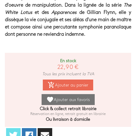
d'oeuvre de manipulation. Dans la lignée de la série
The
White Lotus
et des
Apparences
de Gillian Flynn, elle y
dissèque la vie conjugale et ses aléas d'une main de maître
et compose ainsi une percutante symphonie paranoïaque
dont personne ne reviendra indemne.
En stock
22,90 €
Tous les prix incluent la TVA
add_shopping_cart
Ajouter au panier
favorite
Ajouter aux favoris
Click & collect retrait librairie
Réservation en ligne, retrait gratuit en librairie
Ou livraison à domicile